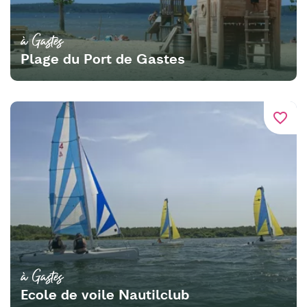
à Gastes
Plage du Port de Gastes
favorite_border
à Gastes
Ecole de voile Nautilclub