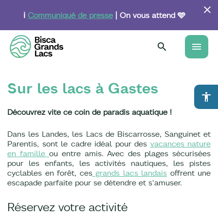
Aller
au
ℹ️
Communiqué de presse
| On vous attend 🩵
contenu
principal
menu
Sur les lacs à Gastes
accessibility
Découvrez vite ce coin de paradis aquatique !
Dans les Landes, les Lacs de Biscarrosse, Sanguinet et
Parentis, sont le cadre idéal pour des
vacances nature
en famille
ou entre amis. Avec des plages sécurisées
pour les enfants, les activités nautiques, les pistes
cyclables en forêt, ces
grands lacs landais
offrent une
escapade parfaite pour se détendre et s'amuser.
Réservez votre activité