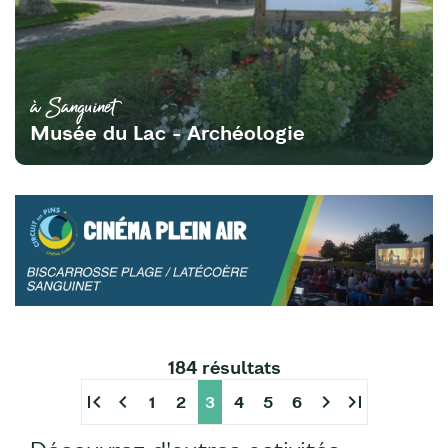
à Sanguinet
Musée du Lac - Archéologie
184 résultats
first_page
chevron_left
chevron_right
last_page
1
2
3
4
5
6