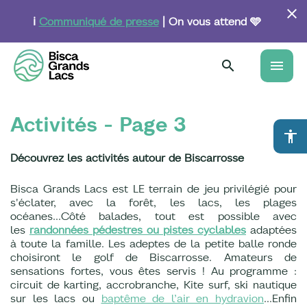
Aller
au
ℹ️
Communiqué de presse
| On vous attend 🩵
contenu
principal
menu
Activités - Page 3
accessibility
Découvrez les activités autour de Biscarrosse
Bisca Grands Lacs est LE terrain de jeu privilégié pour
s'éclater, avec la forêt, les lacs, les plages
océanes...Côté balades, tout est possible avec
les
randonnées pédestres ou pistes cyclables
adaptées
à toute la famille. Les adeptes de la petite balle ronde
choisiront le golf de Biscarrosse. Amateurs de
sensations fortes, vous êtes servis ! Au programme :
circuit de karting, accrobranche, Kite surf, ski nautique
sur les lacs ou
baptême de l’air en hydravion
…Enfin