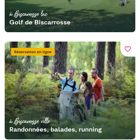
à Biscarrosse lac
Golf de Biscarrosse
favorite_border
Réservation en ligne
à Biscarrosse ville
Randonnées, balades, running