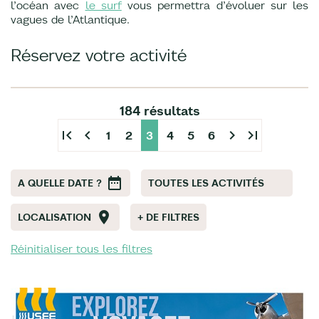
l’océan avec
le surf
vous permettra d’évoluer sur les
vagues de l’Atlantique.
Réservez votre activité
184 résultats
first_page
chevron_left
chevron_right
last_page
1
2
3
4
5
6
A QUELLE DATE ?
TOUTES LES ACTIVITÉS
LOCALISATION
+ DE FILTRES
Réinitialiser tous les filtres