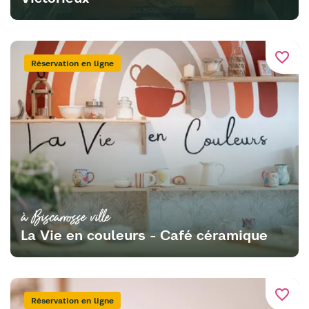
favorite_border
Réservation en ligne
à Biscarrosse ville
La Vie en couleurs - Café céramique
favorite_border
Réservation en ligne