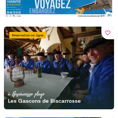
favorite_border
Réservation en ligne
à Biscarrosse plage
Les Gascons de Biscarrosse