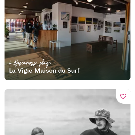
à Biscarrosse plage
La Vigie Maison du Surf
favorite_border