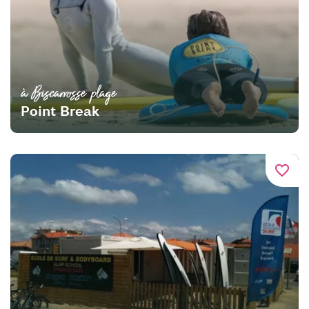
à Biscarrosse plage
Point Break
favorite_border