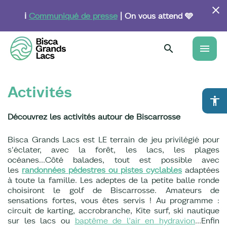
Aller
au
ℹ️
Communiqué de presse
| On vous attend 🩵
contenu
principal
menu
Activités
accessibility
Découvrez les activités autour de Biscarrosse
Bisca Grands Lacs est LE terrain de jeu privilégié pour
s'éclater, avec la forêt, les lacs, les plages
océanes...Côté balades, tout est possible avec
les
randonnées pédestres ou pistes cyclables
adaptées
à toute la famille. Les adeptes de la petite balle ronde
choisiront le golf de Biscarrosse. Amateurs de
sensations fortes, vous êtes servis ! Au programme :
circuit de karting, accrobranche, Kite surf, ski nautique
sur les lacs ou
baptême de l’air en hydravion
…Enfin