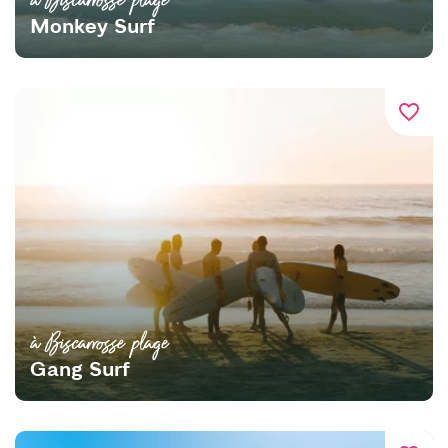
Monkey Surf
favorite_border
à Biscarrosse plage
Gang Surf