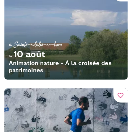
à Sainte-eulalie-en-born
10 août
Le
Animation nature - À la croisée des
patrimoines
favorite_border