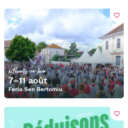
favorite_border
à Parentis-en-born
7–11 août
Feria Sen Bertomiu
favorite_border