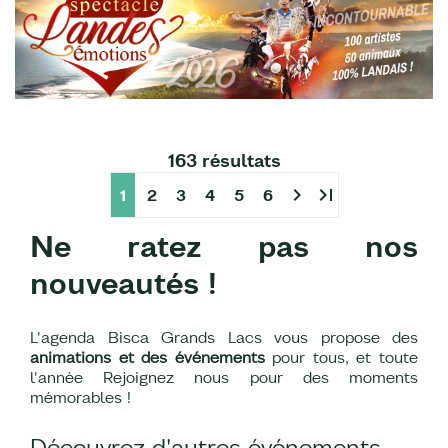
163 résultats
chevron_right
last_page
1
2
3
4
5
6
Ne ratez pas nos
nouveautés !
L'agenda Bisca Grands Lacs vous propose des
animations et des événements
pour tous, et toute
l'année Rejoignez nous pour des moments
mémorables !
Découvrez d'autres événements