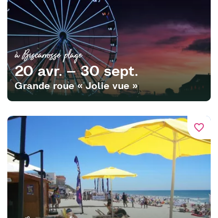
à Biscarrosse plage
20 avr. – 30 sept.
Grande roue « Jolie vue »
favorite_border