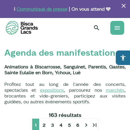
Aller
au
ℹ️
Communiqué de presse
| On vous attend 🩵
contenu
principal
menu
Agenda des manifestations
accessibility
Animations à Biscarrosse, Sanguinet, Parentis, Gastes,
Sainte Eulalie en Born, Ychoux, Luë
Profitez tout au long de l'année des concerts,
spectacles et
expositions
, parcourez nos
marchés
,
brocantes et vide-greniers, participez aux visites
guidées, ou autres événements sportifs.
163 résultats
chevron_right
last_page
1
2
3
4
5
6