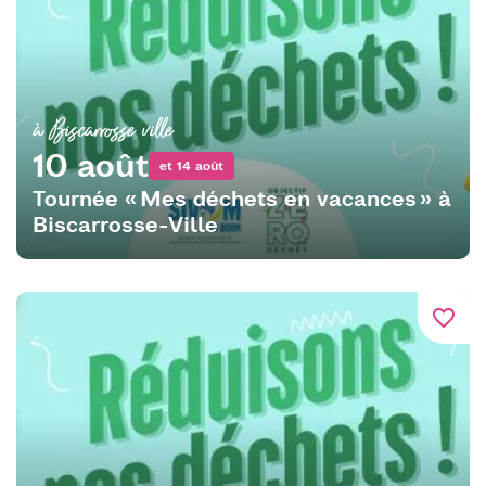
à Biscarrosse ville
10 août
et 14 août
Tournée « Mes déchets en vacances » à
Biscarrosse-Ville
favorite_border