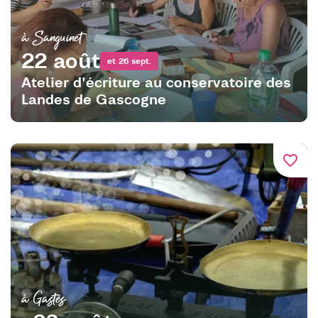
à Sanguinet
22 août
et 26 sept.
Atelier d'écriture au conservatoire des
Landes de Gascogne
favorite_border
à Gastes