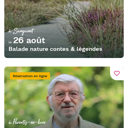
à Sanguinet
26 août
Le
Balade nature contes & légendes
favorite_border
Réservation en ligne
à Parentis-en-born