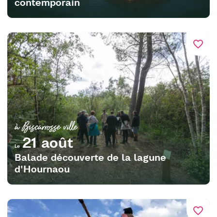
contemporain
favorite_border
à Biscarrosse ville
21 août
Le
Balade découverte de la lagune
d'Hournaou
favorite_border