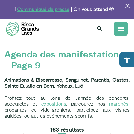
Aller
au
ℹ️
Communiqué de presse
| On vous attend 🩵
contenu
principal
menu
Agenda des manifestations
accessibility
- Page 9
Animations à Biscarrosse, Sanguinet, Parentis, Gastes,
Sainte Eulalie en Born, Ychoux, Luë
Profitez tout au long de l'année des concerts,
spectacles et
expositions
, parcourez nos
marchés
,
brocantes et vide-greniers, participez aux visites
guidées, ou autres événements sportifs.
163 résultats