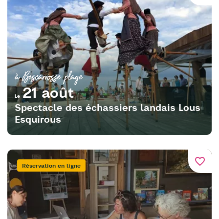
à Biscarrosse plage
21 août
Le
Spectacle des échassiers landais Lous
Esquirous
favorite_border
Réservation en ligne