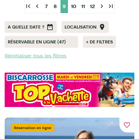
first_page
chevron_left
chevron_right
last_page
7
8
9
10
11
12
A QUELLE DATE ?
LOCALISATION
RÉSERVABLE EN LIGNE (47)
+ DE FILTRES
Réinitialiser tous les filtres
favorite_border
Réservation en ligne