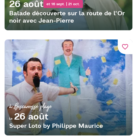
26 août
et 16 sept. | 21 oct.
Balade découverte sur la route de l'Or
noir avec Jean-Pierre
favorite_border
à Biscarrosse plage
26 août
Le
Super Loto by Philippe Maurice