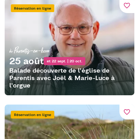
favorite_border
Réservation en ligne
à Parentis-en-born
25 août
et 22 sept. | 20 oct.
Balade découverte de l'église de
Parentis avec Joël & Marie-Luce à
l'orgue
favorite_border
Réservation en ligne