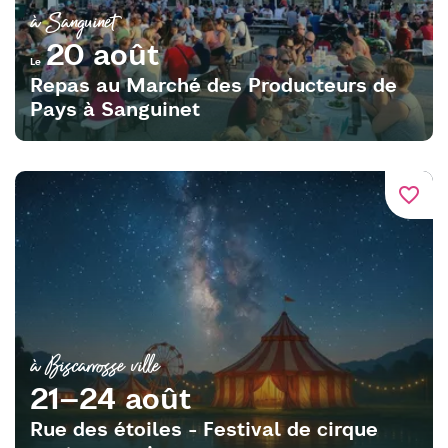
à Sanguinet
20 août
Le
Repas au Marché des Producteurs de
Pays à Sanguinet
favorite_border
à Biscarrosse ville
21–24 août
Rue des étoiles - Festival de cirque