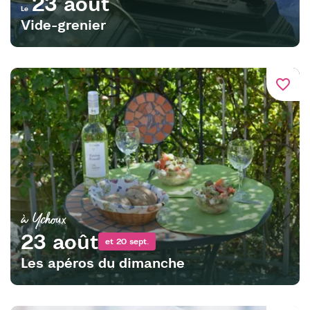
23 août
Le
Vide-grenier
favorite_border
à Ychoux
23 août
et 20 sept.
Les apéros du dimanche