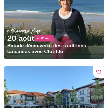
à Biscarrosse plage
20 août
et 17 sept.
Balade découverte des traditions
landaises avec Clotilde
favorite_border