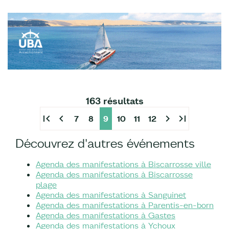
163 résultats
first_page
chevron_left
chevron_right
last_page
7
8
9
10
11
12
Découvrez d'autres événements
Agenda des manifestations à Biscarrosse ville
Agenda des manifestations à Biscarrosse
plage
Agenda des manifestations à Sanguinet
Agenda des manifestations à Parentis-en-born
Agenda des manifestations à Gastes
Agenda des manifestations à Ychoux