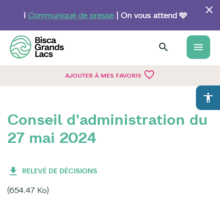
Aller
au
ℹ️
Communiqué de presse
| On vous attend 🩵
contenu
principal
menu
favorite_border
AJOUTER À MES FAVORIS
accessibility
Conseil d'administration du
27 mai 2024
RELEVÉ DE DÉCISIONS
(654.47 Ko)