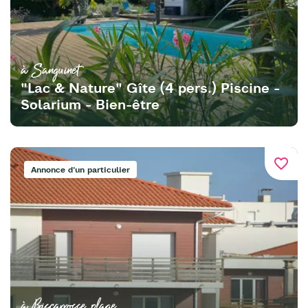
à Sanguinet
"Lac & Nature" Gîte (4 pers.) Piscine -
Solarium - Bien-être
favorite_border
Annonce d'un particulier
à Biscarrosse plage