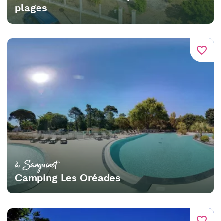
plages
favorite_border
à Sanguinet
Camping Les Oréades
favorite_border