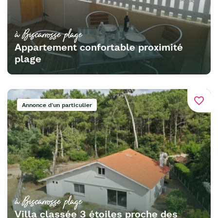
à Biscarrosse plage
Appartement confortable proximité
plage
favorite_border
Annonce d'un particulier
à Biscarrosse plage
Villa classée 3 étoiles proche des