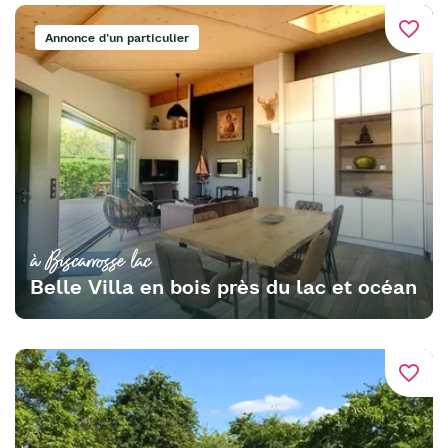
favorite_border
Annonce d'un particulier
à Biscarrosse lac
Belle Villa en bois près du lac et océan
favorite_border