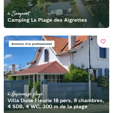
à Sanguinet
Camping La Plage des Aigrettes
favorite_border
Annonce d'un professionnel
à Biscarrosse plage
Villa Dune Fleurie 18 pers, 8 chambres,
4 SDB, 4 WC, 300 m de la plage