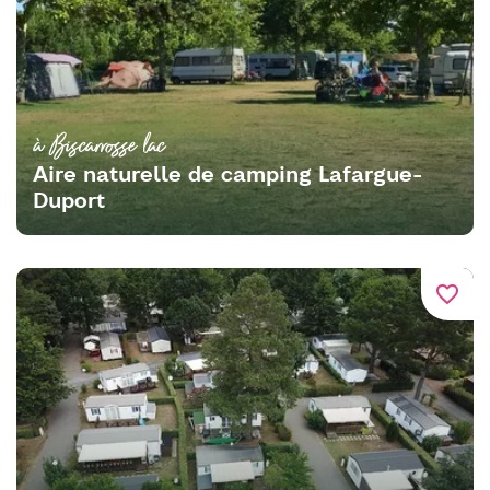
à Biscarrosse lac
Aire naturelle de camping Lafargue-
Duport
favorite_border