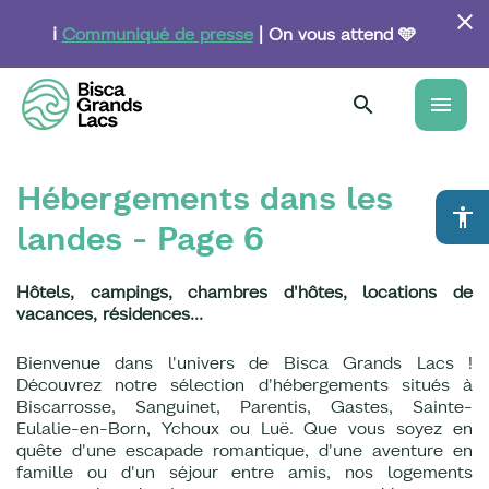
Aller
au
ℹ️
Communiqué de presse
| On vous attend 🩵
contenu
principal
menu
Hébergements dans les
accessibility
landes - Page 6
Hôtels, campings, chambres d'hôtes, locations de
vacances, résidences...
Bienvenue dans l'univers de Bisca Grands Lacs !
Découvrez notre sélection d'hébergements situés à
Biscarrosse, Sanguinet, Parentis, Gastes, Sainte-
Eulalie-en-Born, Ychoux ou Luë. Que vous soyez en
quête d'une escapade romantique, d'une aventure en
famille ou d'un séjour entre amis, nos logements