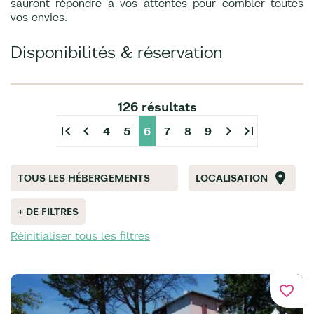
sauront répondre à vos attentes pour combler toutes
vos envies.
Disponibilités & réservation
126 résultats
first_page
chevron_left
chevron_right
last_page
4
5
6
7
8
9
TOUS LES HÉBERGEMENTS
LOCALISATION
+ DE FILTRES
Réinitialiser tous les filtres
favorite_border