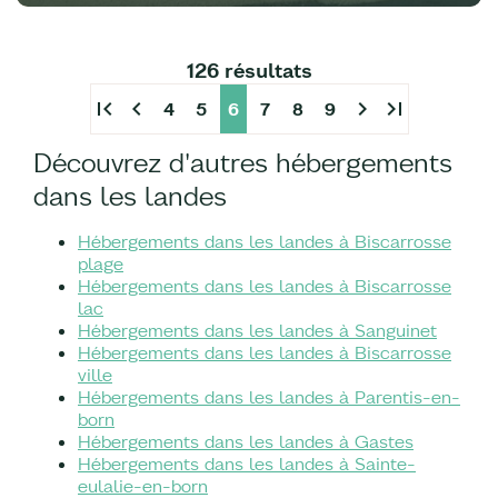
126 résultats
first_page
chevron_left
chevron_right
last_page
4
5
6
7
8
9
Découvrez d'autres hébergements
dans les landes
Hébergements dans les landes à Biscarrosse
plage
Hébergements dans les landes à Biscarrosse
lac
Hébergements dans les landes à Sanguinet
Hébergements dans les landes à Biscarrosse
ville
Hébergements dans les landes à Parentis-en-
born
Hébergements dans les landes à Gastes
Hébergements dans les landes à Sainte-
eulalie-en-born