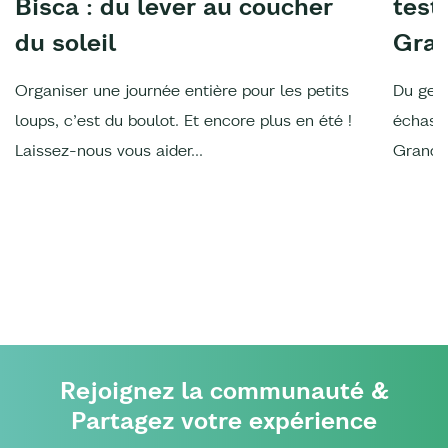
Bisca : du lever au coucher
test
du soleil
Gran
Organiser une journée entière pour les petits
Du gem
loups, c’est du boulot. Et encore plus en été !
échasse
Laissez-nous vous aider...
Grands 
Rejoignez la communauté &
Partagez votre expérience