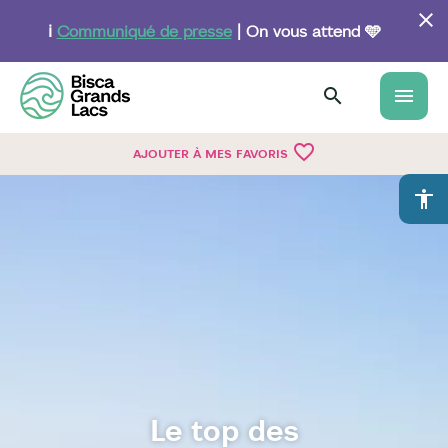
Aller
au
ℹ️
Communiqué de presse
| On vous attend 🩵
contenu
principal
menu
favorite_border
AJOUTER À MES FAVORIS
accessibility
Le top des