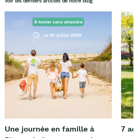
Voir les derniers articles de notre blog
A tester sans attendre
Le 16 Juillet 2026
Une journée en famille à
7 ac