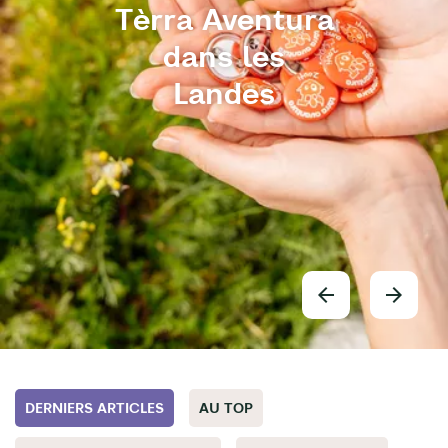
Tèrra Aventura
dans les
Landes
DERNIERS ARTICLES
AU TOP