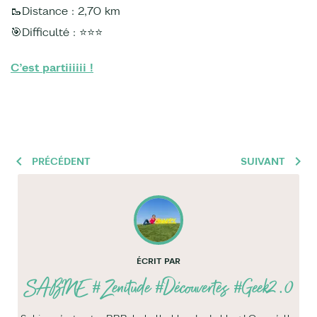
🥾Distance : 2,70 km
🎯Difficulté : ⭐️⭐️⭐️
C’est partiiiiii !
PRÉCÉDENT
SUIVANT
ÉCRIT PAR
SABINE
#Zenitude #Découvertes #Geek2.0