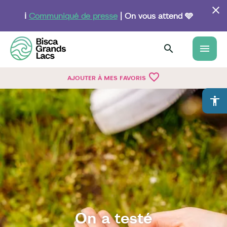
Aller
au
ℹ️
Communiqué de presse
| On vous attend 🩵
contenu
principal
menu
favorite_border
AJOUTER À MES FAVORIS
accessibility
On a testé