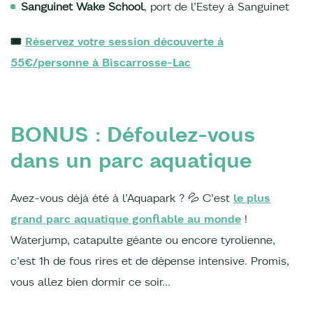
Sanguinet Wake School
, port de l’Estey à Sanguinet
🎟️
Réservez votre session découverte à
55€/personne à Biscarrosse-Lac
BONUS : Défoulez-vous
dans un parc aquatique
Avez-vous déjà été à l’Aquapark ? 💦 C’est
le plus
grand parc aquatique gonflable au monde
!
Waterjump, catapulte géante ou encore tyrolienne,
c’est 1h de fous rires et de dépense intensive. Promis,
vous allez bien dormir ce soir…