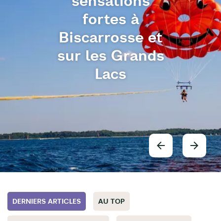
sensations
fortes à
Biscarrosse et
sur les Grands
Lacs
DERNIERS ARTICLES
AU TOP