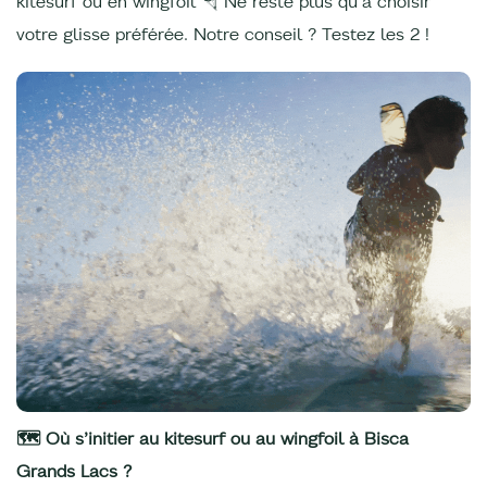
kitesurf ou en wingfoil 🪂 Ne reste plus qu’à choisir
votre glisse préférée. Notre conseil ? Testez les 2 !
🗺️ Où s’initier au kitesurf ou au wingfoil à Bisca
Grands Lacs ?