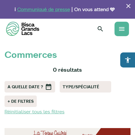
Aller
au
ℹ️
Communiqué de presse
| On vous attend 🩵
contenu
principal
menu
Commerces
accessibility
0 résultats
A QUELLE DATE ?
TYPE/SPÉCIALITÉ
+ DE FILTRES
Réinitialiser tous les filtres