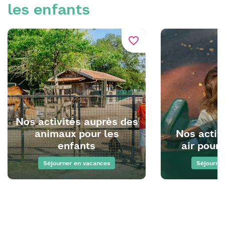
les enfants
favorite_border
Nos activités auprès des
animaux pour les
Nos activi
enfants
air pour 
Séjourner en vacances
Séjourner