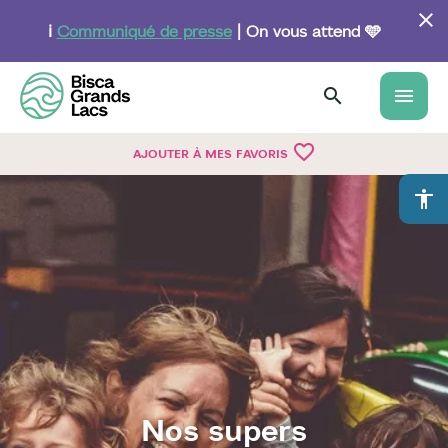
Aller
au
ℹ️
Communiqué de presse
| On vous attend 🩵
contenu
principal
menu
favorite_border
AJOUTER À MES FAVORIS
accessibility
Nos supers