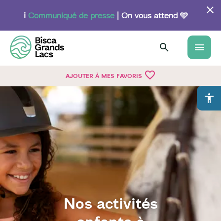
Aller
au
ℹ️
Communiqué de presse
| On vous attend 🩵
contenu
principal
menu
favorite_border
AJOUTER À MES FAVORIS
accessibility
Nos activités