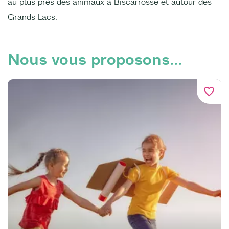
au plus près des animaux à Biscarrosse et autour des
Grands Lacs.
Nous vous proposons...
favorite_border