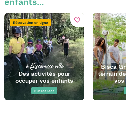
enfants...
favorite_border
Réservation en ligne
à Biscarrosse ville
Bisca Gran
Des activités pour
terrain de 
occuper vos enfants
vos e
Sur les lacs
L