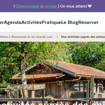
ℹ️
Communiqué de presse
| On vous attend 🩵
er
Agenda
Activités
Pratique
Le Blog
Réserver
nfants à Biscarrosse et les Grands Lacs
Nos activités auprès des anima
ctivités auprès des a