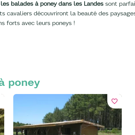
,
les balades à poney dans les Landes
sont parfa
its cavaliers découvriront la beauté des paysages
s forts avec leurs poneys !
 à poney
er
favorite_border