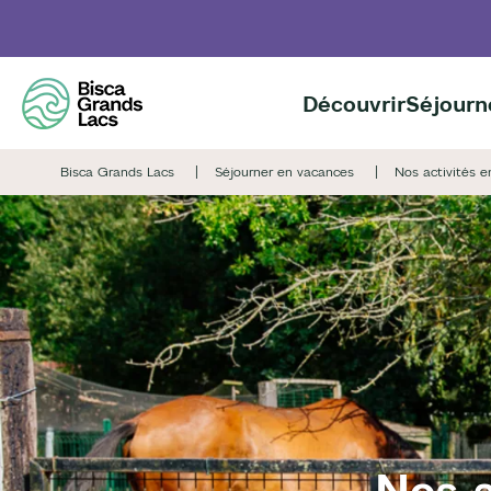
Aller
au
contenu
principal
Découvrir
Séjourn
Bisca Grands Lacs
Séjourner en vacances
Nos activités e
Nos a