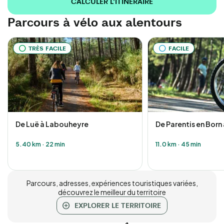
CALCULER L'ITINÉRAIRE
Parcours à vélo aux alentours
TRÈS FACILE
FACILE
De Luë à Labouheyre
De Parentis en Born
5.40 km
·
22 min
11.0 km
·
45 min
Parcours, adresses, expériences touristiques variées,
découvrez le meilleur du territoire
EXPLORER LE TERRITOIRE