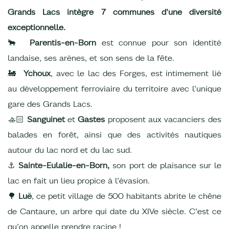
Grands Lacs intègre 7 communes d’une diversité
exceptionnelle.
🐂
Parentis-en-Born
est connue pour son identité
landaise, ses arènes, et son sens de la fête.
🚂
Ychoux
, avec le lac des Forges, est intimement lié
au développement ferroviaire du territoire avec l’unique
gare des Grands Lacs.
🚣🏻
Sanguinet
et
Gastes
proposent aux vacanciers des
balades en forêt, ainsi que des activités nautiques
autour du lac nord et du lac sud.
⚓
Sainte-Eulalie-en-Born,
son port de plaisance sur le
lac en fait un lieu propice à l’évasion.
🌳
Luë
, ce petit village de 500 habitants abrite le chêne
de Cantaure, un arbre qui date du XIVe siècle. C’est ce
qu’on appelle prendre racine !