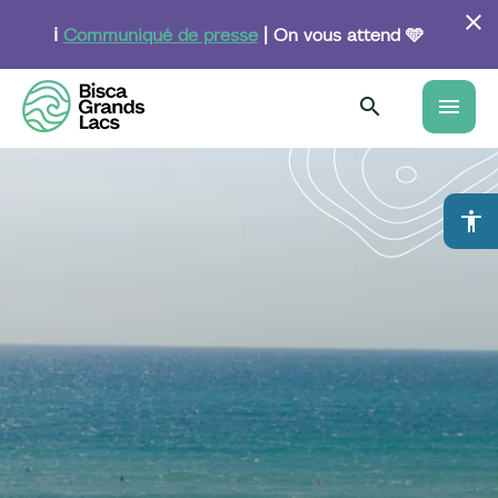
Aller
au
ℹ️
Communiqué de presse
| On vous attend 🩵
contenu
principal
menu
accessibility