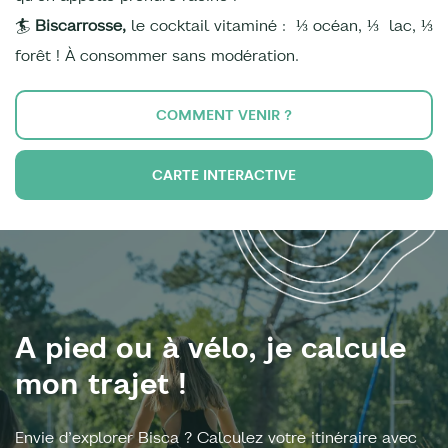
🏄
Biscarrosse,
le cocktail vitaminé : ⅓ océan, ⅓ lac, ⅓
forêt ! À consommer sans modération.
COMMENT VENIR ?
CARTE INTERACTIVE
A pied ou à vélo, je calcule
mon trajet !
Envie d’explorer Bisca ? Calculez votre itinéraire avec