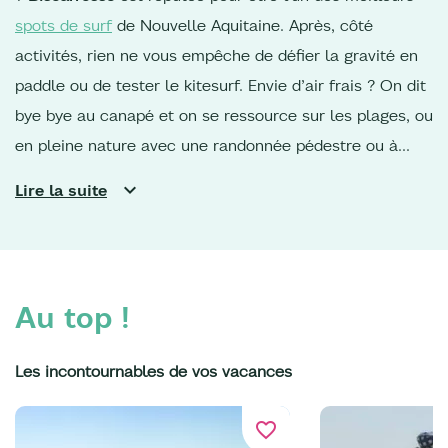
spots de surf
de Nouvelle Aquitaine. Après, côté
activités, rien ne vous empêche de défier la gravité en
paddle ou de tester le kitesurf. Envie d’air frais ? On dit
bye bye au canapé et on se ressource sur les plages, ou
en pleine nature avec une randonnée pédestre ou à
cheval au bord du lac de
Sanguinet
ou de
Parentis,
en
Lire la suite
forêt des Landes de Gascogne. Pour les adeptes de
vélo,
les pistes cyclables
sont parfaites pour rejoindre
le sud du territoire, ou remonter vers la
Dune du Pilat
et
les ports ostréicoles du Bassin d’Arcachon. De quoi
Au top !
croquer quelques huîtres…
Vos vacances dans les
Landes
sont également l’occasion de voir la vie en vert.
Les incontournables de vos vacances
Eco-responsable jusqu’au bout de la plage, Bisca
Grands Lacs s’engage au quotidien pour préserver et
favorite_border
protéger son cadre naturel.