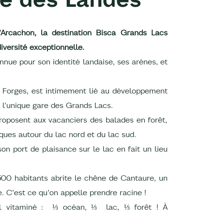
Arcachon, la destination Bisca Grands Lacs
versité exceptionnelle.
nnue pour son identité landaise, ses arènes, et
s Forges, est intimement lié au développement
ec l’unique gare des Grands Lacs.
oposent aux vacanciers des balades en forêt,
iques autour du lac nord et du lac sud.
son port de plaisance sur le lac en fait un lieu
 500 habitants abrite le chêne de Cantaure, un
e. C’est ce qu’on appelle prendre racine !
l vitaminé : ⅓ océan, ⅓ lac, ⅓ forêt ! À