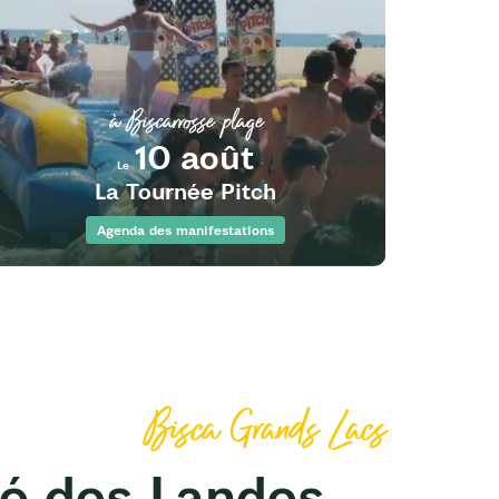
à Biscarrosse plage
10 août
Le
La Tournée Pitch
Agenda des manifestations
Bisca Grands Lacs
é des Landes