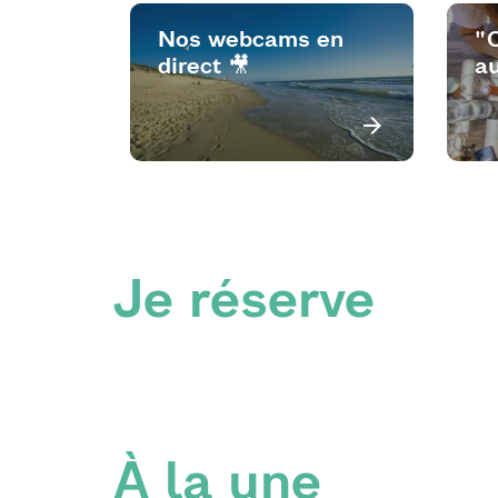
Nos webcams en
"
direct 🎥
au
Je réserve
À la une