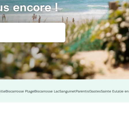
us encore !
ille
Biscarrosse Plage
Biscarrosse Lac
Sanguinet
Parentis
Gastes
Sainte Eulalie e