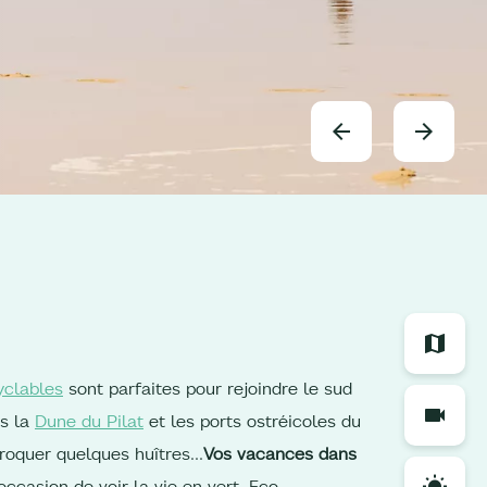
yclables
sont parfaites pour rejoindre le sud
rs la
Dune du Pilat
et les ports ostréicoles du
croquer quelques huîtres…
Vos vacances dans
ccasion de voir la vie en vert. Eco-