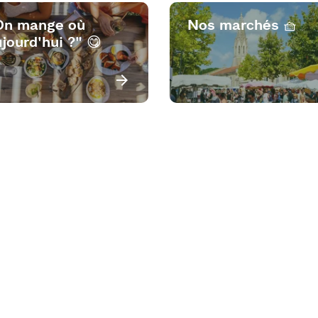
On mange où
Nos marchés 🧺
jourd'hui ?" 😋