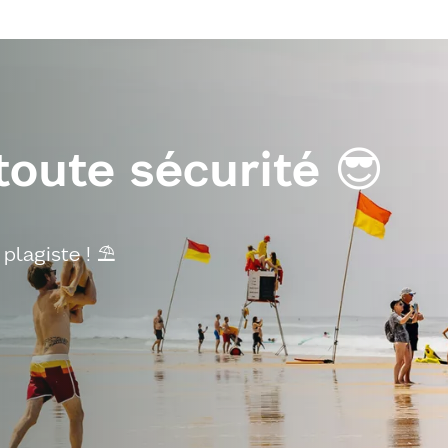
toute sécurité 😎
plagiste ! ⛱️