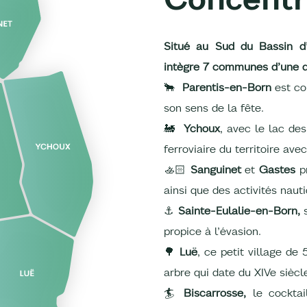
Situé au Sud du Bassin d’
intègre 7 communes d’une di
🐂
Parentis-en-Born
est co
son sens de la fête.
🚂
Ychoux
, avec le lac de
ferroviaire du territoire av
🚣🏻
Sanguinet
et
Gastes
pr
ainsi que des activités naut
⚓
Sainte-Eulalie-en-Born,
propice à l’évasion.
🌳
Luë
, ce petit village de
arbre qui date du XIVe siècl
🏄
Biscarrosse,
le cocktai