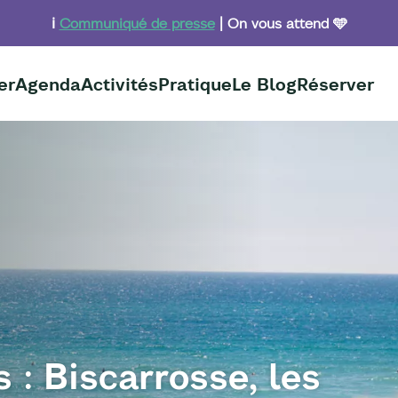
ℹ️
Communiqué de presse
| On vous attend 🩵
er
Agenda
Activités
Pratique
Le Blog
Réserver
 : Biscarrosse, les