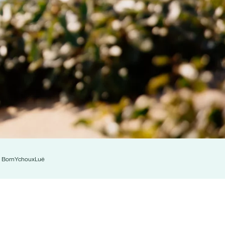
n Born
Ychoux
Luë