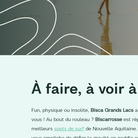
À faire, à voir à
Fun, physique ou insolite,
Bisca Grands Lacs
a 
vous ! Au bout du rouleau ?
Biscarrosse
est ré
meilleurs
spots de surf
de Nouvelle Aquitaine. 
vous empêche de défier la gravité en paddle ou 