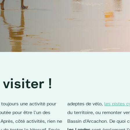
 visiter !
toujours une activité pour
adeptes de vélo,
les pistes c
putée pour être l'un des
du territoire, ou remonter ve
Après, côté activités, rien ne
Bassin d’Arcachon. De quoi 
de tester le kitesurf. Envie
les Landes
sont également l’o