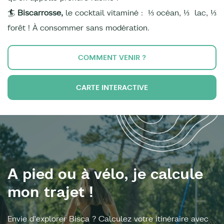
🏄
Biscarrosse,
le cocktail vitaminé : ⅓ océan, ⅓ lac, ⅓
forêt ! À consommer sans modération.
COMMENT VENIR ?
CARTE INTERACTIVE
A pied ou à vélo, je calcule
mon trajet !
Envie d’explorer Bisca ? Calculez votre itinéraire avec