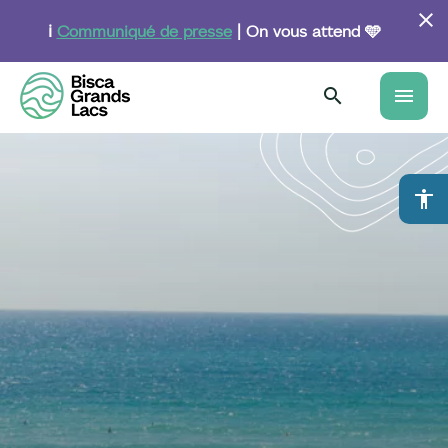
Aller
au
ℹ️
Communiqué de presse
| On vous attend 🩵
contenu
principal
menu
accessibility