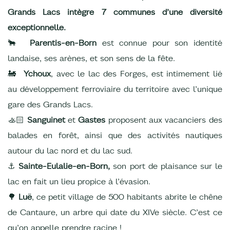
Grands Lacs intègre 7 communes d’une diversité
exceptionnelle.
🐂
Parentis-en-Born
est connue pour son identité
landaise, ses arènes, et son sens de la fête.
🚂
Ychoux
, avec le lac des Forges, est intimement lié
au développement ferroviaire du territoire avec l’unique
gare des Grands Lacs.
🚣🏻
Sanguinet
et
Gastes
proposent aux vacanciers des
balades en forêt, ainsi que des activités nautiques
autour du lac nord et du lac sud.
⚓
Sainte-Eulalie-en-Born,
son port de plaisance sur le
lac en fait un lieu propice à l’évasion.
🌳
Luë
, ce petit village de 500 habitants abrite le chêne
de Cantaure, un arbre qui date du XIVe siècle. C’est ce
qu’on appelle prendre racine !