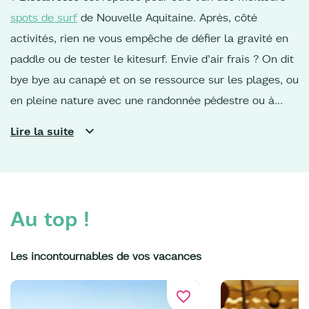
spots de surf
de Nouvelle Aquitaine. Après, côté
activités, rien ne vous empêche de défier la gravité en
paddle ou de tester le kitesurf. Envie d’air frais ? On dit
bye bye au canapé et on se ressource sur les plages, ou
en pleine nature avec une randonnée pédestre ou à
cheval au bord du lac de
Sanguinet
ou de
Parentis,
en
Lire la suite
forêt des Landes de Gascogne. Pour les adeptes de
vélo,
les pistes cyclables
sont parfaites pour rejoindre
le sud du territoire, ou remonter vers la
Dune du Pilat
et
les ports ostréicoles du Bassin d’Arcachon. De quoi
Au top !
croquer quelques huîtres…
Vos vacances dans les
Landes
sont également l’occasion de voir la vie en vert.
Les incontournables de vos vacances
Eco-responsable jusqu’au bout de la plage, Bisca
Grands Lacs s’engage au quotidien pour préserver et
favorite_border
protéger son cadre naturel.