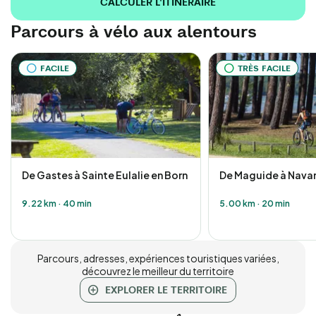
CALCULER L'ITINÉRAIRE
Parcours à vélo aux alentours
FACILE
TRÈS FACILE
De Gastes à Sainte Eulalie en Born
De Maguide à Nava
9.22 km
·
40 min
5.00 km
·
20 min
Parcours, adresses, expériences touristiques variées,
découvrez le meilleur du territoire
EXPLORER LE TERRITOIRE