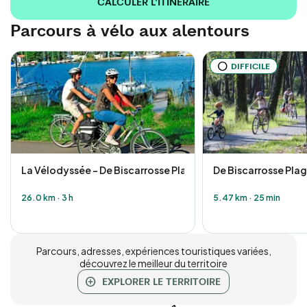
CALCULER L'ITINÉRAIRE
Parcours à vélo aux alentours
DIFFICILE
La Vélodyssée - De Biscarrosse Plage à Parentis en Born
De Biscarrosse Pla
26.0 km
·
3 h
5.47 km
·
25 min
Parcours, adresses, expériences touristiques variées,
découvrez le meilleur du territoire
EXPLORER LE TERRITOIRE