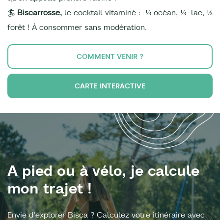
🏄
Biscarrosse,
le cocktail vitaminé : ⅓ océan, ⅓ lac, ⅓
forêt ! À consommer sans modération.
COMMENT VENIR ?
CARTE INTERACTIVE
A pied ou à vélo, je calcule
mon trajet !
Envie d’explorer Bisca ? Calculez votre itinéraire avec