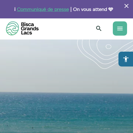
Aller
au
ℹ️
Communiqué de presse
| On vous attend 🩵
contenu
principal
menu
accessibility