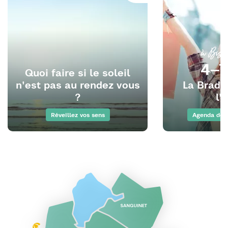
à Biscar
4–7
Quoi faire si le soleil
n'est pas au rendez vous
La Brader
?
l'
Réveillez vos sens
Agenda des 