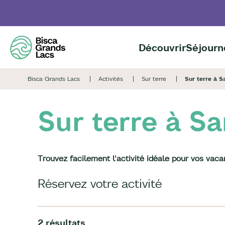
Aller
au
contenu
principal
Découvrir
Séjourn
Bisca Grands Lacs
Activités
Sur terre
Sur terre à S
Sur terre à S
Trouvez facilement l'activité idéale pour vos vac
Réservez votre activité
2 résultats