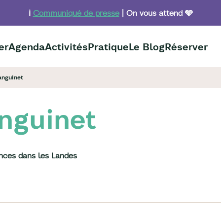
ℹ️
Communiqué de presse
| On vous attend 🩵
er
Agenda
Activités
Pratique
Le Blog
Réserver
anguinet
anguinet
ances dans les Landes