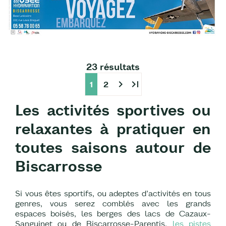
23 résultats
chevron_right
last_page
1
2
Les activités sportives ou
relaxantes à pratiquer en
toutes saisons autour de
Biscarrosse
Si vous êtes sportifs, ou adeptes d’activités en tous
genres, vous serez comblés avec les grands
espaces boisés, les berges des lacs de Cazaux-
Sanguinet ou de Biscarrosse-Parentis,
les pistes