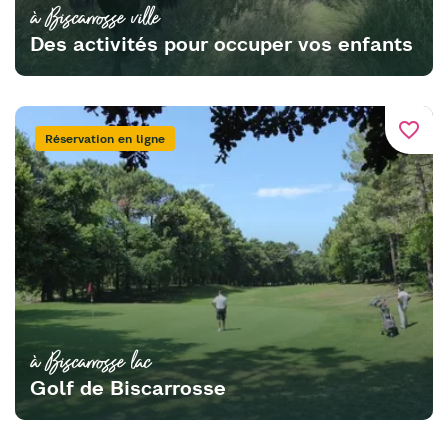
à Biscarrosse ville
Des activités pour occuper vos enfants
favorite_border
Réservation en ligne
à Biscarrosse lac
Golf de Biscarrosse