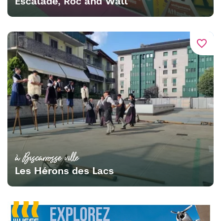
Escalade, Roc and Wall
favorite_border
à Biscarrosse ville
Les Hérons des Lacs