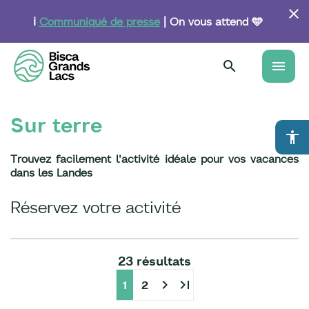
Aller
au
ℹ️
Communiqué de presse
| On vous attend 🩵
contenu
principal
menu
Sur terre
accessibility
Trouvez facilement l'activité idéale pour vos vacances
dans les Landes
Réservez votre activité
23 résultats
chevron_right
last_page
1
2