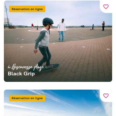
favorite_border
Réservation en ligne
à Biscarrosse plage
Black Grip
favorite_border
Réservation en ligne