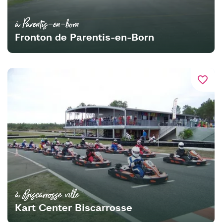
à Parentis-en-born
Fronton de Parentis-en-Born
favorite_border
à Biscarrosse ville
Kart Center Biscarrosse