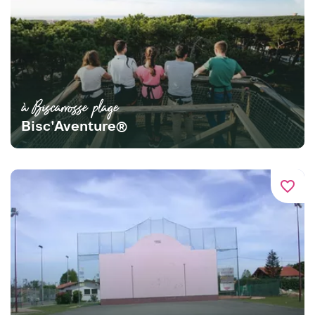
à Biscarrosse plage
Bisc'Aventure®
favorite_border