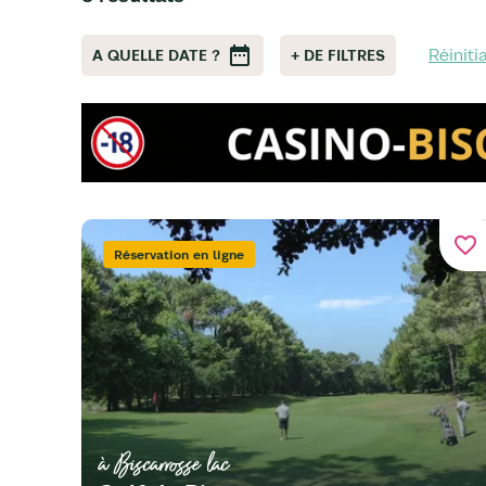
Réiniti
A QUELLE DATE ?
+ DE FILTRES
favorite_border
Réservation en ligne
à Biscarrosse lac