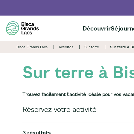
Aller
au
contenu
principal
Découvrir
Séjourn
Bisca Grands Lacs
Activités
Sur terre
Sur terre à B
Sur terre à Bi
Trouvez facilement l'activité idéale pour vos vac
Réservez votre activité
3 résultats