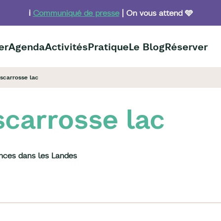
ℹ️
Communiqué de presse
| On vous attend 🩵
er
Agenda
Activités
Pratique
Le Blog
Réserver
iscarrosse lac
scarrosse lac
ances dans les Landes