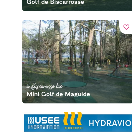
Golf de Biscarrosse
favorite_border
à Biscarrosse lac
Mini Golf de Maguide