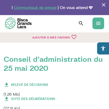
Aller
au
ℹ️
Communiqué de presse
| On vous attend 🩵
contenu
principal
menu
favorite_border
AJOUTER À MES FAVORIS
accessibility
Conseil d'administration du
25 mai 2020
RELEVÉ DE DÉCISIONS
(1.26 Mo)
VOTE DES DÉLIBÉRATIONS
(77.31 Ko)