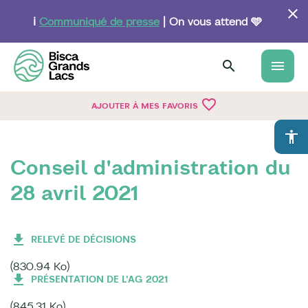
Aller
au
ℹ️
Communiqué de presse
| On vous attend 🩵
contenu
principal
menu
favorite_border
AJOUTER À MES FAVORIS
accessibility
Conseil d'administration du
28 avril 2021
RELEVÉ DE DÉCISIONS
(830.94 Ko)
PRÉSENTATION DE L'AG 2021
(845.31 Ko)