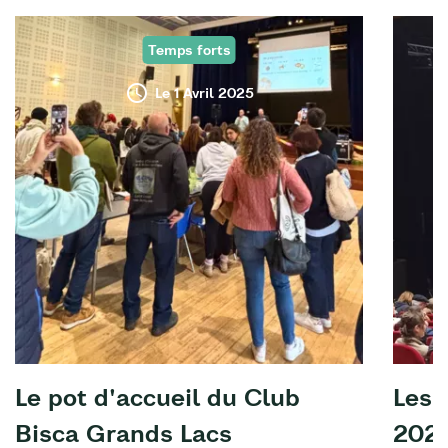
Temps forts
Le 1 Avril 2025
Le pot d'accueil du Club
Les 
Bisca Grands Lacs
202