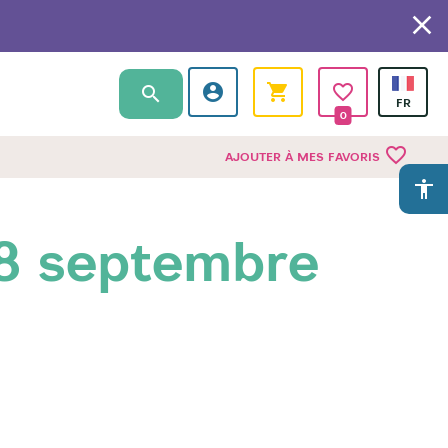
0
favorite_border
AJOUTER À MES FAVORIS
accessibility
28 septembre