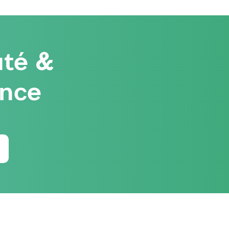
té &
ence