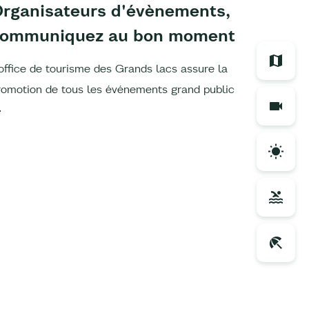
rganisateurs d'évènements,
Chiffr
communiquez au bon moment
d'acti
'office de tourisme des Grands lacs assure la
L'office 
romotion de tous les événements grand public
rapport d'
