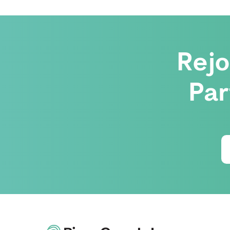
Rej
Par