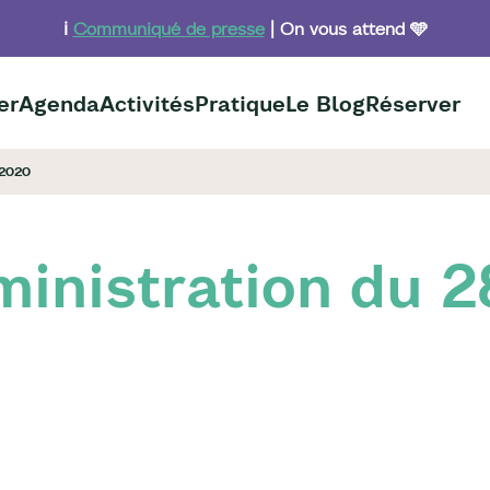
ℹ️
Communiqué de presse
| On vous attend 🩵
er
Agenda
Activités
Pratique
Le Blog
Réserver
 2020
ministration du 