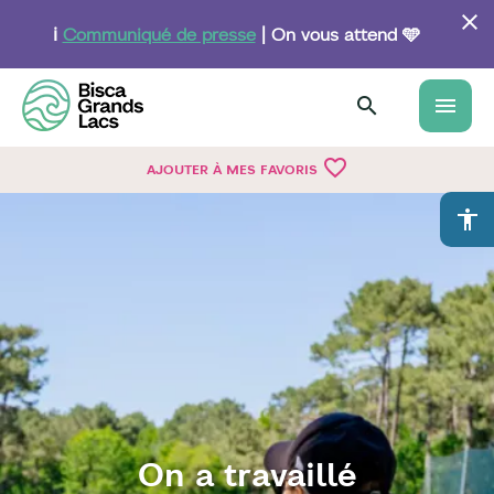
Aller
au
ℹ️
Communiqué de presse
| On vous attend 🩵
contenu
principal
menu
favorite_border
AJOUTER À MES FAVORIS
accessibility
On a travaillé