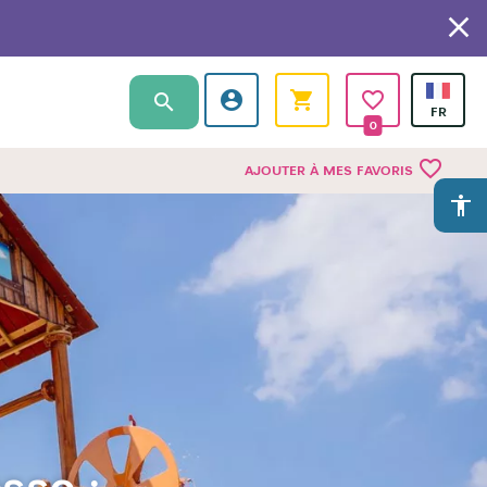
0
favorite_border
AJOUTER À MES FAVORIS
accessibility
sse :