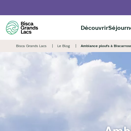
Aller
au
contenu
principal
Découvrir
Séjourn
Bisca Grands Lacs
Le Blog
Ambiance ploufs à Biscarross
Ambi