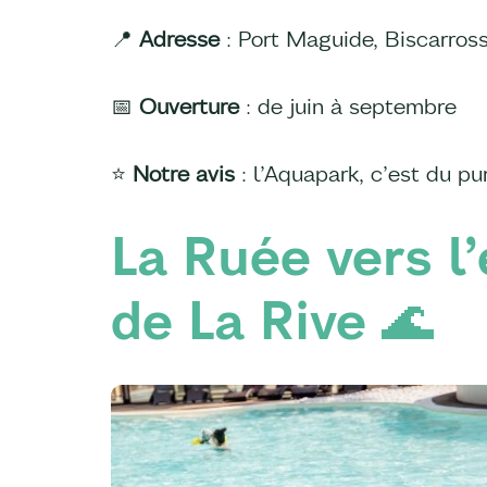
📍
Adresse
: Port Maguide, Biscarros
📅
Ouverture
: de juin à septembre
⭐️
Notre
avis
: l’Aquapark, c’est du pur
La Ruée vers l
de La Rive 🌊