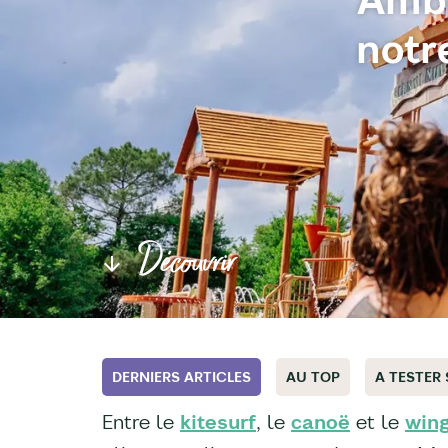
notr
Découvrir
DERNIERS ARTICLES
AU TOP
A TESTER
Entre le
kitesurf
, le
canoë
et le
wing