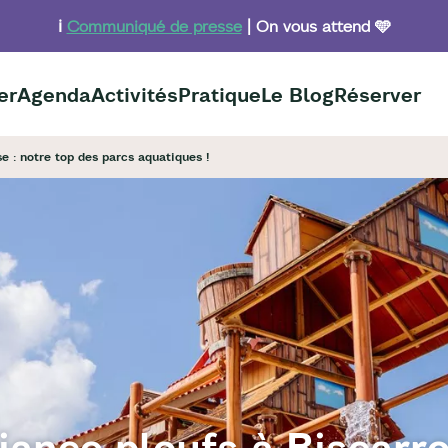
ℹ️
Communiqué de presse
| On vous attend 🩵
er
Agenda
Activités
Pratique
Le Blog
Réserver
e : notre top des parcs aquatiques !
ance ploufs à Biscarro