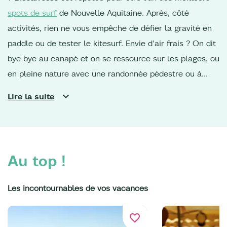
spots de surf
de Nouvelle Aquitaine. Après, côté
activités, rien ne vous empêche de défier la gravité en
paddle ou de tester le kitesurf. Envie d’air frais ? On dit
bye bye au canapé et on se ressource sur les plages, ou
en pleine nature avec une randonnée pédestre ou à
cheval au bord du lac de
Sanguinet
ou de
Parentis,
en
Lire la suite
forêt des Landes de Gascogne. Pour les adeptes de
vélo,
les pistes cyclables
sont parfaites pour rejoindre
le sud du territoire, ou remonter vers la
Dune du Pilat
et
les ports ostréicoles du Bassin d’Arcachon. De quoi
Au top !
croquer quelques huîtres…
Vos vacances dans les
Landes
sont également l’occasion de voir la vie en vert.
Les incontournables de vos vacances
Eco-responsable jusqu’au bout de la plage, Bisca
Grands Lacs s’engage au quotidien pour préserver et
favorite_border
protéger son cadre naturel.