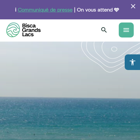
Aller
au
ℹ️
Communiqué de presse
| On vous attend 🩵
contenu
principal
menu
accessibility