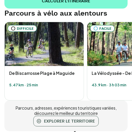
CALCULER L'ITINÉRAIRE
Parcours à vélo aux alentours
DIFFICILE
FACILE
De Biscarrosse Plage à Maguide
La Vélodyssée - De 
5.47 km
·
25 min
43.9 km
·
3 h 03 min
Parcours, adresses, expériences touristiques variées,
découvrez le meilleur du territoire
EXPLORER LE TERRITOIRE