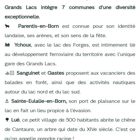
Grands Lacs intègre 7 communes d’une diversité
exceptionnelle.
🐂
Parentis-en-Born
est connue pour son identité
landaise, ses arènes, et son sens de la fête.
🚂
Ychoux
, avec le lac des Forges, est intimement lié
au développement ferroviaire du territoire avec l’unique
gare des Grands Lacs.
🚣🏻
Sanguinet
et
Gastes
proposent aux vacanciers des
balades en forêt, ainsi que des activités nautiques
autour du lac nord et du lac sud.
⚓
Sainte-Eulalie-en-Born,
son port de plaisance sur le
lac en fait un lieu propice à l’évasion.
🌳
Luë
, ce petit village de 500 habitants abrite le chêne
de Cantaure, un arbre qui date du XIVe siècle. C’est ce
qu’on appelle prendre racine !