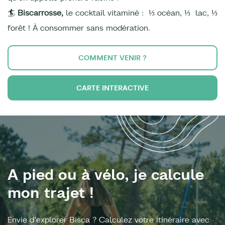
🏄
Biscarrosse,
le cocktail vitaminé : ⅓ océan, ⅓ lac, ⅓
forêt ! À consommer sans modération.
COMMENT VENIR ?
CARTE INTERACTIVE
A pied ou à vélo, je calcule
mon trajet !
Envie d’explorer Bisca ? Calculez votre itinéraire avec