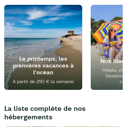
Le printemps, les
Nos idée
premières vacances à
Hôtels, cha
l'océan
locations
A partir de 250 € la semaine
ca
La liste complète de nos
hébergements