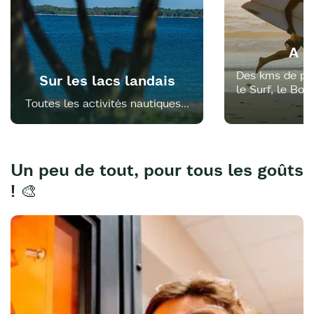
A l
Des kms de pla
Sur les lacs landais
le Surf, le Bod
Toutes les activités nautiques...
à 
Un peu de tout, pour tous les goûts
! 🎨