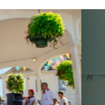
toute sécurité 😎
plagiste ! ⛱️