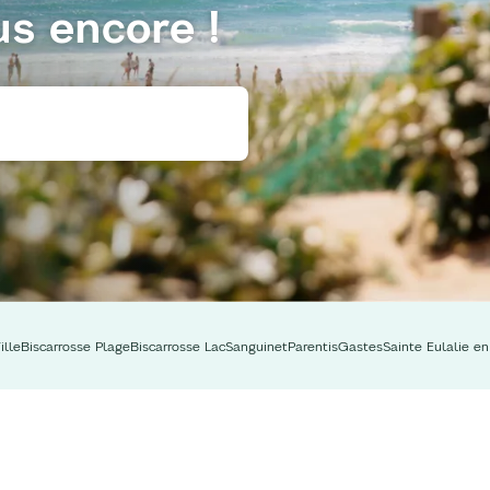
us encore !
ille
Biscarrosse Plage
Biscarrosse Lac
Sanguinet
Parentis
Gastes
Sainte Eulalie e