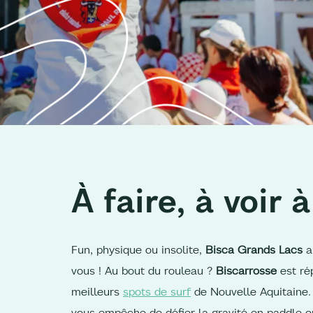
À faire, à voir à
Fun, physique ou insolite,
Bisca Grands Lacs
a 
vous ! Au bout du rouleau ?
Biscarrosse
est ré
meilleurs
spots de surf
de Nouvelle Aquitaine. 
vous empêche de défier la gravité en paddle ou 