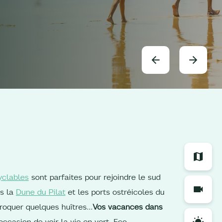
yclables
sont parfaites pour rejoindre le sud
rs la
Dune du Pilat
et les ports ostréicoles du
croquer quelques huîtres…
Vos vacances dans
ccasion de voir la vie en vert. Eco-