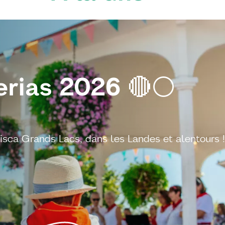
Se baigner en 
Nos conseils pour devenir un(e) super 
EN SAVOIR PLUS