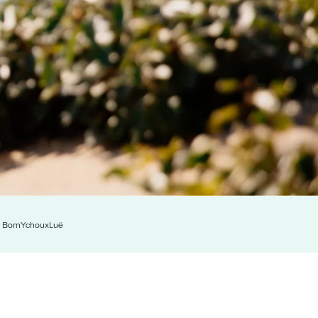
n Born
Ychoux
Luë