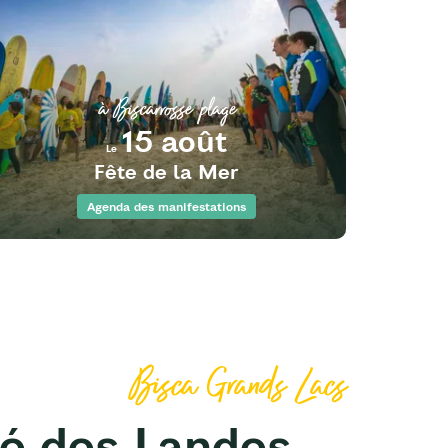
à Biscarrosse plage
15 août
Le
Fête de la Mer
Agenda des manifestations
Bisca Grands Lacs
é des Landes