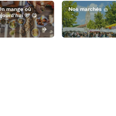
On mange où
Nos marchés 🧺
jourd'hui ?" 😋