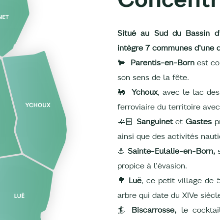
Situé au Sud du Bassin d’
intègre 7 communes d’une di
🐂
Parentis-en-Born
est co
son sens de la fête.
🚂
Ychoux
, avec le lac de
ferroviaire du territoire av
🚣🏻
Sanguinet
et
Gastes
pr
ainsi que des activités naut
⚓
Sainte-Eulalie-en-Born,
propice à l’évasion.
🌳
Luë
, ce petit village de
arbre qui date du XIVe siècl
🏄
Biscarrosse,
le cocktai