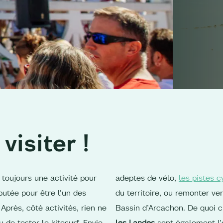
 visiter !
toujours une activité pour
adeptes de vélo,
les pistes c
putée pour être l'un des
du territoire, ou remonter ve
Après, côté activités, rien ne
Bassin d’Arcachon. De quoi 
de tester le kitesurf. Envie
les Landes
sont également l’o