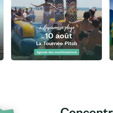
à Biscarrosse plage
10 août
Le
La Tournée Pitch
Agenda des manifestations
Concentr