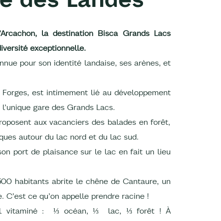
Arcachon, la destination Bisca Grands Lacs
versité exceptionnelle.
nnue pour son identité landaise, ses arènes, et
s Forges, est intimement lié au développement
ec l’unique gare des Grands Lacs.
oposent aux vacanciers des balades en forêt,
iques autour du lac nord et du lac sud.
son port de plaisance sur le lac en fait un lieu
 500 habitants abrite le chêne de Cantaure, un
e. C’est ce qu’on appelle prendre racine !
l vitaminé : ⅓ océan, ⅓ lac, ⅓ forêt ! À