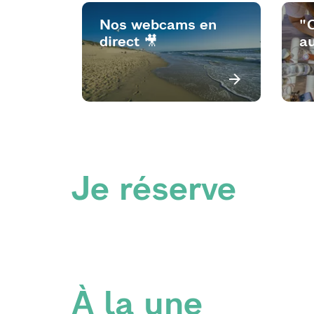
Nos webcams en
"
direct 🎥
au
Je réserve
À la une