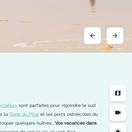
yclables
sont parfaites pour rejoindre le sud
rs la
Dune du Pilat
et les ports ostréicoles du
croquer quelques huîtres…
Vos vacances dans
ccasion de voir la vie en vert. Eco-