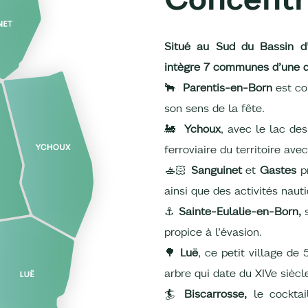
Situé au Sud du Bassin d’
intègre 7 communes d’une di
🐂
Parentis-en-Born
est co
son sens de la fête.
🚂
Ychoux
, avec le lac de
ferroviaire du territoire av
🚣🏻
Sanguinet
et
Gastes
pr
ainsi que des activités naut
⚓
Sainte-Eulalie-en-Born,
propice à l’évasion.
🌳
Luë
, ce petit village de
arbre qui date du XIVe siècl
🏄
Biscarrosse,
le cocktai