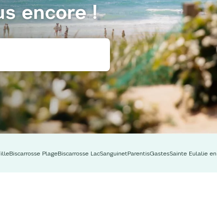
us encore !
ille
Biscarrosse Plage
Biscarrosse Lac
Sanguinet
Parentis
Gastes
Sainte Eulalie e