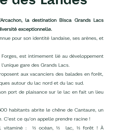
Arcachon, la destination Bisca Grands Lacs
versité exceptionnelle.
nnue pour son identité landaise, ses arènes, et
s Forges, est intimement lié au développement
ec l’unique gare des Grands Lacs.
oposent aux vacanciers des balades en forêt,
iques autour du lac nord et du lac sud.
son port de plaisance sur le lac en fait un lieu
 500 habitants abrite le chêne de Cantaure, un
e. C’est ce qu’on appelle prendre racine !
l vitaminé : ⅓ océan, ⅓ lac, ⅓ forêt ! À