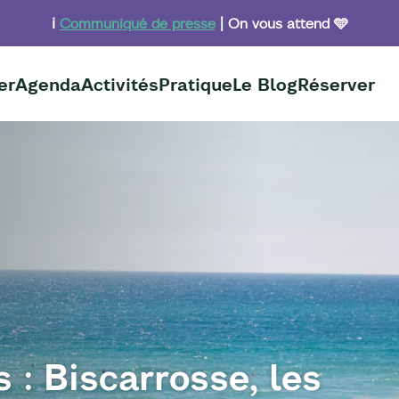
ℹ️
Communiqué de presse
| On vous attend 🩵
er
Agenda
Activités
Pratique
Le Blog
Réserver
 : Biscarrosse, les