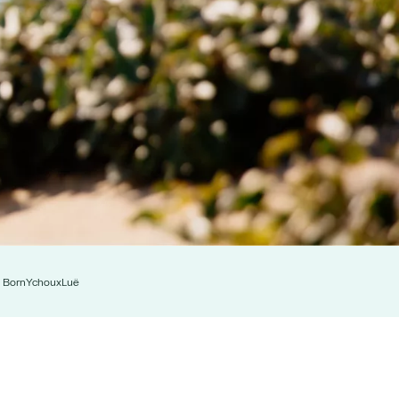
n Born
Ychoux
Luë