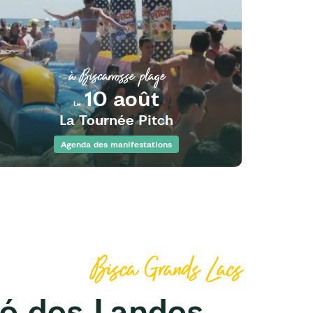
à Biscarrosse plage
10 août
Le
La Tournée Pitch
Agenda des manifestations
Bisca Grands Lacs
é des Landes