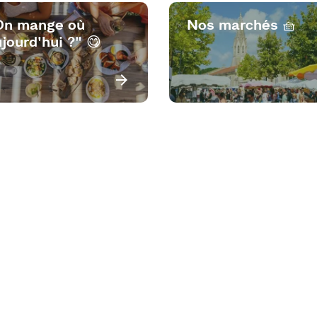
On mange où
Nos marchés 🧺
jourd'hui ?" 😋