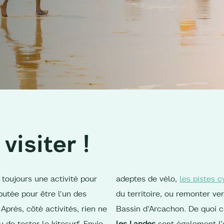
 visiter !
toujours une activité pour
adeptes de vélo,
les pistes c
putée pour être l'un des
du territoire, ou remonter ve
Après, côté activités, rien ne
Bassin d’Arcachon. De quoi 
de tester le kitesurf. Envie
les Landes
sont également l’o