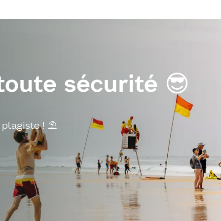
toute sécurité 😎
plagiste ! ⛱️