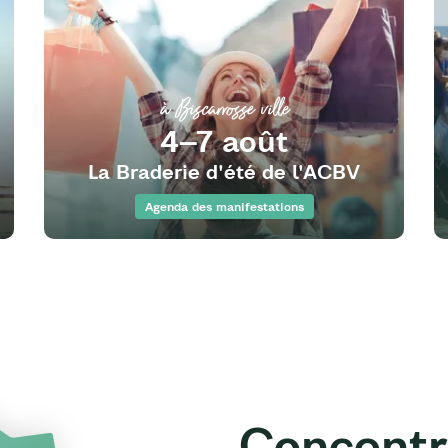
à Biscarrosse ville
4–7 août
La Braderie d'été de l'ACBV
Agenda des manifestations
Concentr