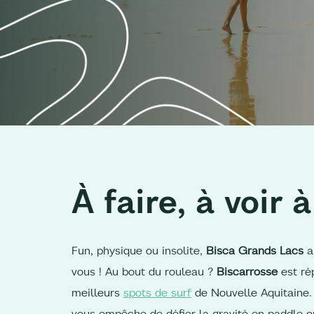
À faire, à voir à
Fun, physique ou insolite,
Bisca Grands Lacs
a 
vous ! Au bout du rouleau ?
Biscarrosse
est ré
meilleurs
spots de surf
de Nouvelle Aquitaine. 
vous empêche de défier la gravité en paddle ou 