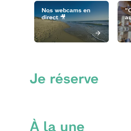
Nos webcams en
"
direct 🎥
au
Je réserve
À la une