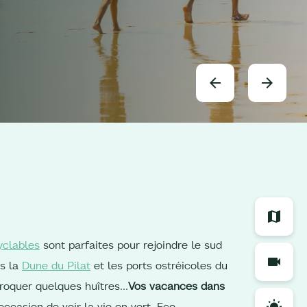
yclables
sont parfaites pour rejoindre le sud
rs la
Dune du Pilat
et les ports ostréicoles du
croquer quelques huîtres…
Vos vacances dans
ccasion de voir la vie en vert. Eco-