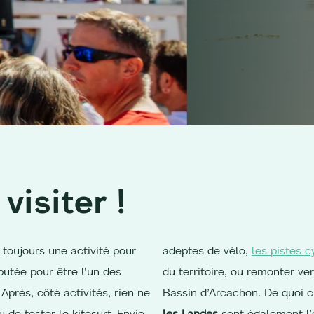
 visiter !
toujours une activité pour
adeptes de vélo,
les pistes c
putée pour être l'un des
du territoire, ou remonter ve
Après, côté activités, rien ne
Bassin d’Arcachon. De quoi 
de tester le kitesurf. Envie
les Landes
sont également l’o