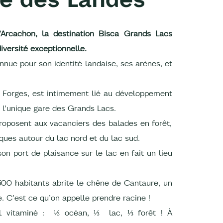
Arcachon, la destination Bisca Grands Lacs
versité exceptionnelle.
nnue pour son identité landaise, ses arènes, et
s Forges, est intimement lié au développement
ec l’unique gare des Grands Lacs.
oposent aux vacanciers des balades en forêt,
iques autour du lac nord et du lac sud.
son port de plaisance sur le lac en fait un lieu
 500 habitants abrite le chêne de Cantaure, un
e. C’est ce qu’on appelle prendre racine !
l vitaminé : ⅓ océan, ⅓ lac, ⅓ forêt ! À