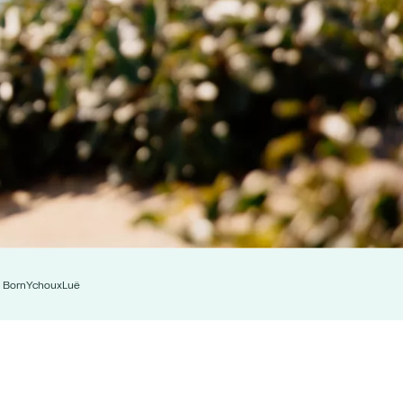
n Born
Ychoux
Luë