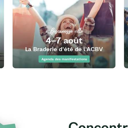
à Biscarrosse ville
4–7 août
La Braderie d'été de l'ACBV
Agenda des manifestations
Concentr