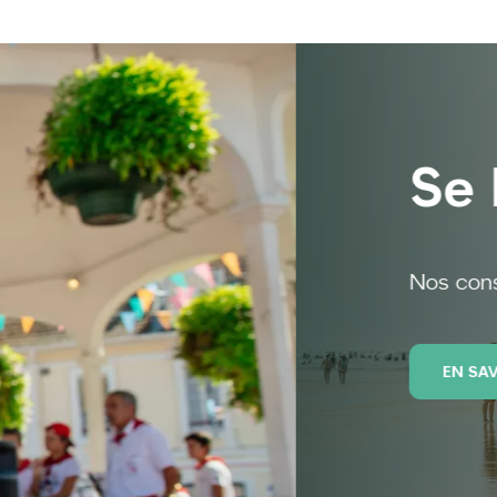
toute sécurité 😎
plagiste ! ⛱️