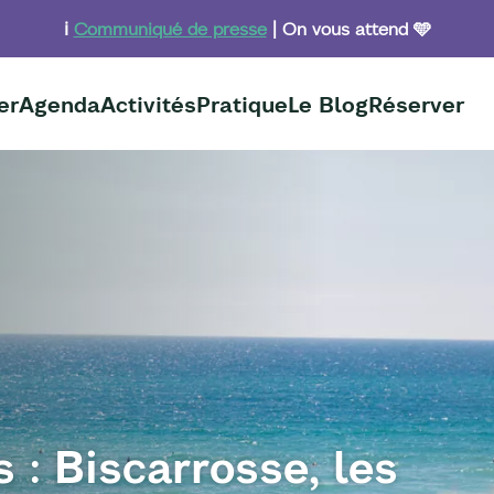
ℹ️
Communiqué de presse
| On vous attend 🩵
er
Agenda
Activités
Pratique
Le Blog
Réserver
 : Biscarrosse, les