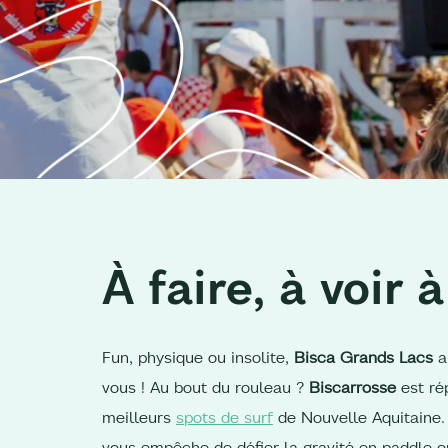
À faire, à voir à
Fun, physique ou insolite,
Bisca Grands Lacs
a 
vous ! Au bout du rouleau ?
Biscarrosse
est ré
meilleurs
spots de surf
de Nouvelle Aquitaine. 
vous empêche de défier la gravité en paddle ou 