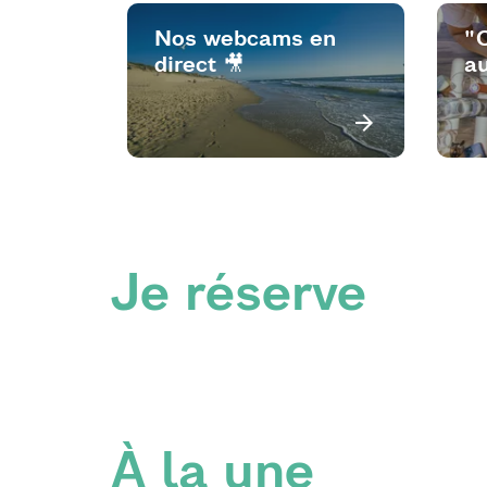
Nos webcams en
"
direct 🎥
au
Je réserve
À la une