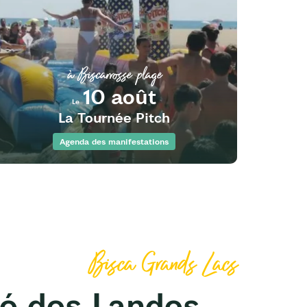
à Biscarrosse plage
10 août
Le
La Tournée Pitch
Agenda des manifestations
Bisca Grands Lacs
é des Landes