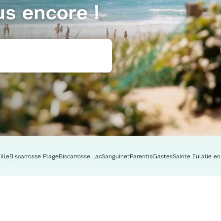
us encore !
ille
Biscarrosse Plage
Biscarrosse Lac
Sanguinet
Parentis
Gastes
Sainte Eulalie e