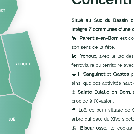
Situé au Sud du Bassin d’
intègre 7 communes d’une di
🐂
Parentis-en-Born
est co
son sens de la fête.
🚂
Ychoux
, avec le lac de
ferroviaire du territoire av
🚣🏻
Sanguinet
et
Gastes
pr
ainsi que des activités naut
⚓
Sainte-Eulalie-en-Born,
propice à l’évasion.
🌳
Luë
, ce petit village de
arbre qui date du XIVe siècl
🏄
Biscarrosse,
le cocktai