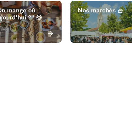
On mange où
Nos marchés 🧺
jourd'hui ?" 😋