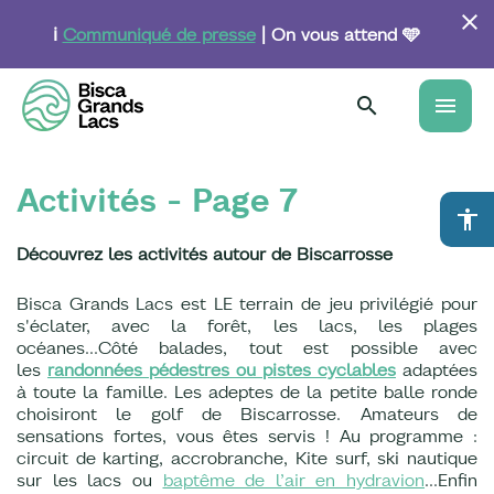
Aller
au
ℹ️
Communiqué de presse
| On vous attend 🩵
contenu
principal
menu
Activités - Page 7
accessibility
Découvrez les activités autour de Biscarrosse
Bisca Grands Lacs est LE terrain de jeu privilégié pour
s'éclater, avec la forêt, les lacs, les plages
océanes...Côté balades, tout est possible avec
les
randonnées pédestres ou pistes cyclables
adaptées
à toute la famille. Les adeptes de la petite balle ronde
choisiront le golf de Biscarrosse. Amateurs de
sensations fortes, vous êtes servis ! Au programme :
circuit de karting, accrobranche, Kite surf, ski nautique
sur les lacs ou
baptême de l’air en hydravion
…Enfin