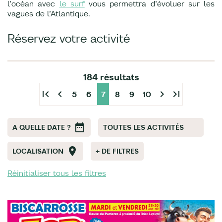
l’océan avec
le surf
vous permettra d’évoluer sur les
vagues de l’Atlantique.
Réservez votre activité
184 résultats
first_page
chevron_left
chevron_right
last_page
5
6
7
8
9
10
A QUELLE DATE ?
TOUTES LES ACTIVITÉS
LOCALISATION
+ DE FILTRES
Réinitialiser tous les filtres