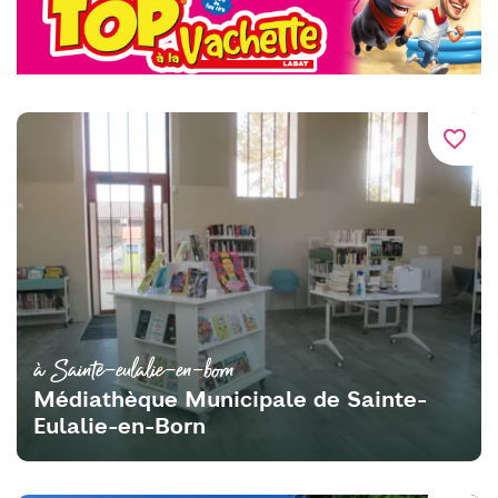
favorite_border
à Sainte-eulalie-en-born
Médiathèque Municipale de Sainte-
Eulalie-en-Born