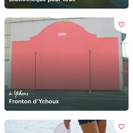
favorite_border
à Ychoux
Fronton d'Ychoux
favorite_border