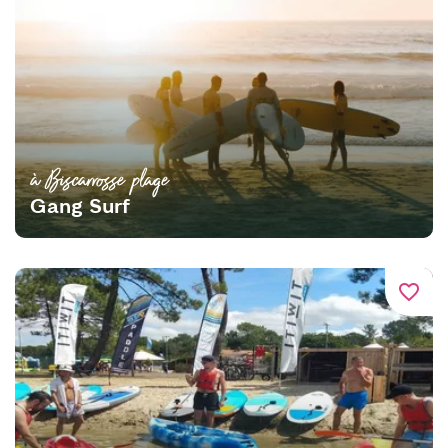
à Biscarrosse plage
Gang Surf
favorite_border