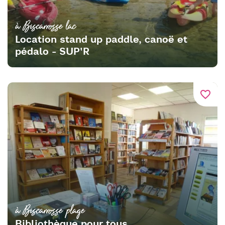
à Biscarrosse lac
Location stand up paddle, canoë et
pédalo - SUP'R
favorite_border
à Biscarrosse plage
Bibliothèque pour tous