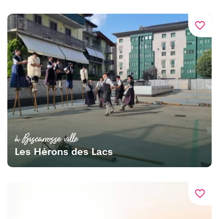
favorite_border
à Biscarrosse ville
Les Hérons des Lacs
favorite_border