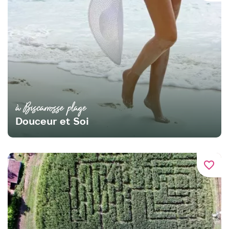
à Biscarrosse plage
Douceur et Soi
favorite_border