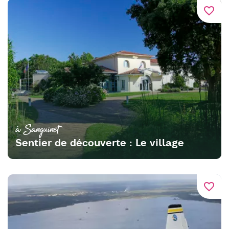
favorite_border
à Sanguinet
Sentier de découverte : Le village
favorite_border