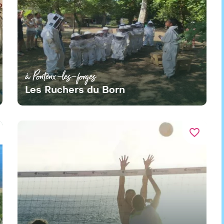
à Pontenx-les-forges
Les Ruchers du Born
favorite_border