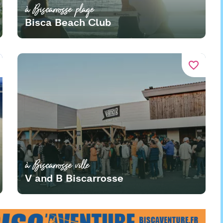
à Biscarrosse plage
Bisca Beach Club
favorite_border
à Biscarrosse ville
V and B Biscarrosse