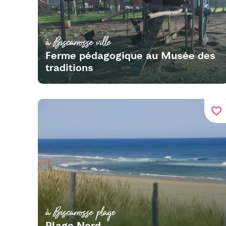
à Biscarrosse ville
Ferme pédagogique au Musée des
traditions
favorite_border
à Biscarrosse plage
Plage Nord