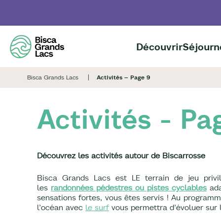
Aller
au
contenu
principal
Découvrir
Séjourn
Bisca Grands Lacs
Activités – Page 9
Activités - Pa
Découvrez les activités autour de Biscarrosse
Bisca Grands Lacs est LE terrain de jeu privil
les
randonnées pédestres ou pistes cyclables
ada
sensations fortes, vous êtes servis ! Au programme
l’océan avec
le surf
vous permettra d’évoluer sur l