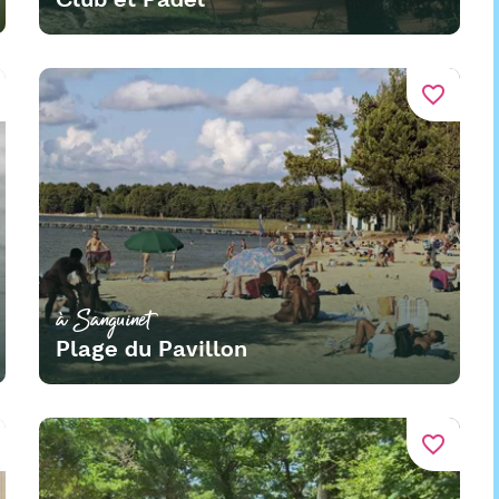
favorite_border
à Sanguinet
Plage du Pavillon
favorite_border