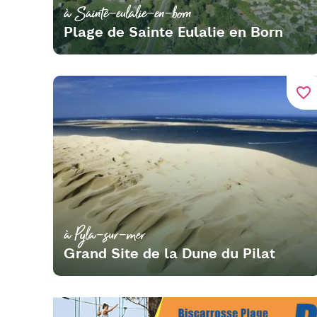
à Sainte-eulalie-en-born
Plage de Sainte Eulalie en Born
favorite_border
à Pyla-sur-mer
Grand Site de la Dune du Pilat