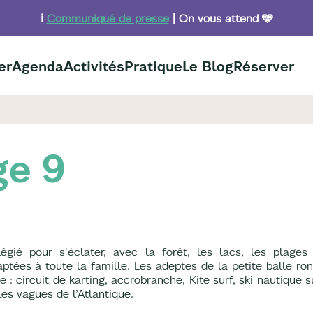
ℹ️
Communiqué de presse
| On vous attend 🩵
er
Agenda
Activités
Pratique
Le Blog
Réserver
ge 9
égié pour s'éclater, avec la forêt, les lacs, les plages
ptées à toute la famille. Les adeptes de la petite balle ro
 : circuit de karting, accrobranche, Kite surf, ski nautique 
es vagues de l’Atlantique.