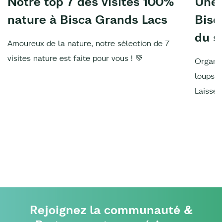
Notre top 7 des visites 100%
Une 
nature à Bisca Grands Lacs
Bisc
du s
Amoureux de la nature, notre sélection de 7
visites nature est faite pour vous ! 💚
Organis
loups, 
Laissez
Rejoignez la communauté &