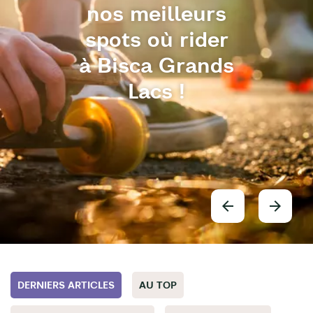
nos meilleurs
spots où rider
à Bisca Grands
Lacs !
DERNIERS ARTICLES
AU TOP