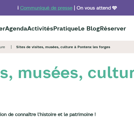
ℹ️
Communiqué de presse
| On vous attend 🩵
er
Agenda
Activités
Pratique
Le Blog
Réserver
ture
Sites de visites, musées, culture à Pontenx les forges
es, musées, cultu
n de connaître l'histoire et le patrimoine !