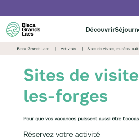
Aller
au
contenu
principal
Découvrir
Séjourn
Bisca Grands Lacs
Activités
Sites de visites, musées, cul
Sites de visit
les-forges
Pour que vos vacances puissent aussi être l'occasio
Réservez votre activité