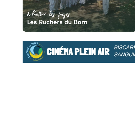
à Pontenx-les-forges
Les Ruchers du Born