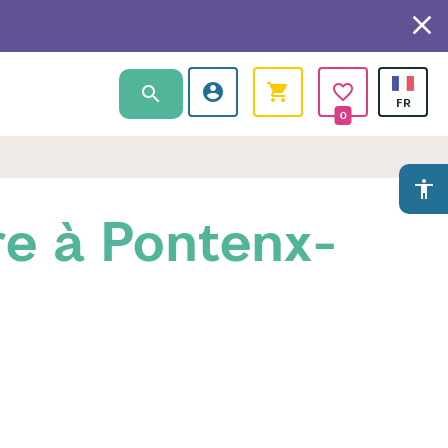
0
accessibility
re à Pontenx-