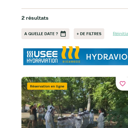
2 résultats
Réiniti
A QUELLE DATE ?
+ DE FILTRES
favorite_border
Réservation en ligne