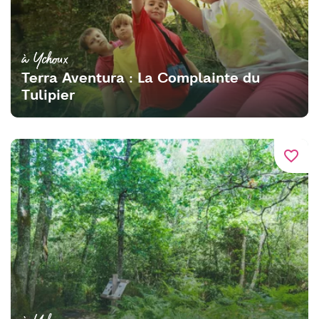
à Ychoux
Terra Aventura : La Complainte du
Tulipier
favorite_border