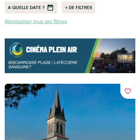
A QUELLE DATE ?
+ DE FILTRES
Réinitialiser tous les filtres
favorite_border