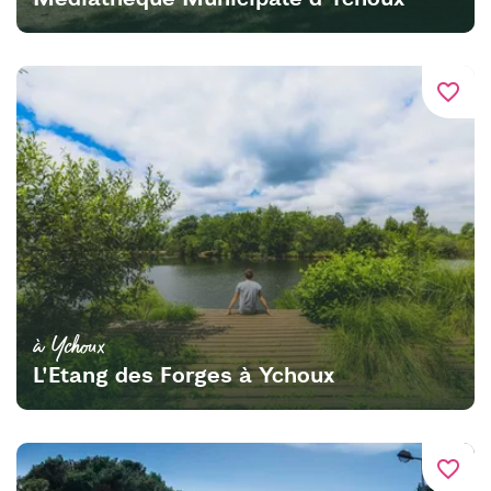
favorite_border
à Ychoux
L'Etang des Forges à Ychoux
favorite_border