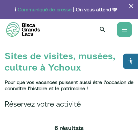
Aller
au
ℹ️
Communiqué de presse
| On vous attend 🩵
contenu
principal
menu
Sites de visites, musées,
accessibility
culture à Ychoux
Pour que vos vacances puissent aussi être l'occasion de
connaître l'histoire et le patrimoine !
Réservez votre activité
6 résultats