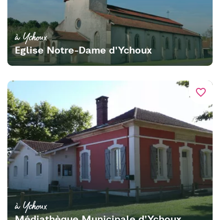
à Ychoux
Eglise Notre-Dame d'Ychoux
favorite_border
à Ychoux
Médiathèque Municipale d'Ychoux