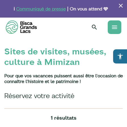
Aller
au
ℹ️
Communiqué de presse
| On vous attend 🩵
contenu
principal
menu
Sites de visites, musées,
accessibility
culture à Mimizan
Pour que vos vacances puissent aussi être l'occasion de
connaître l'histoire et le patrimoine !
Réservez votre activité
1 résultats