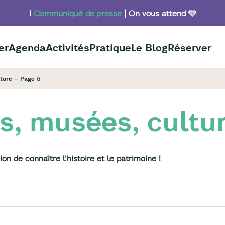
ℹ️
Communiqué de presse
| On vous attend 🩵
er
Agenda
Activités
Pratique
Le Blog
Réserver
lture – Page 5
es, musées, cultu
n de connaître l'histoire et le patrimoine !