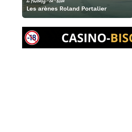
à Parentis-en-born
Les arènes Roland Portalier