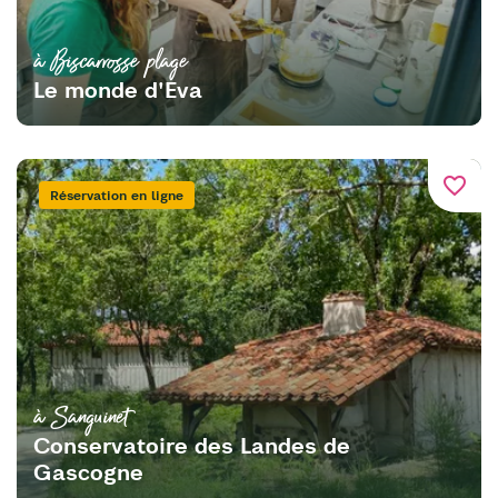
à Biscarrosse plage
Le monde d'Eva
favorite_border
Réservation en ligne
à Sanguinet
Conservatoire des Landes de
Gascogne