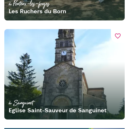
à Pontenx-les-forges
Les Ruchers du Born
favorite_border
à Sanguinet
Eglise Saint-Sauveur de Sanguinet