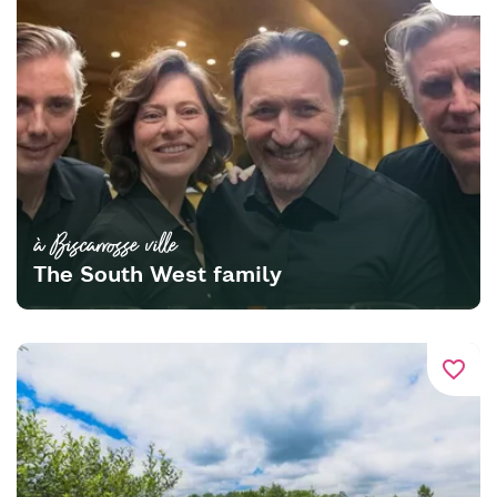
à Biscarrosse ville
The South West family
favorite_border