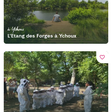
à Ychoux
L'Etang des Forges à Ychoux
favorite_border