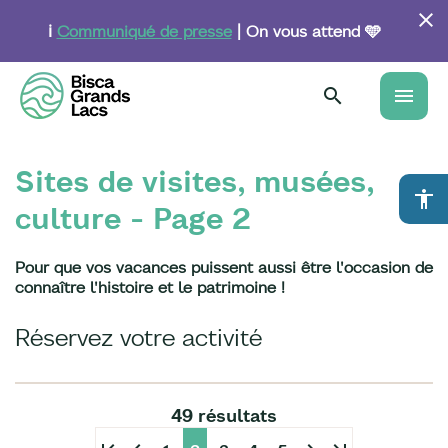
Aller
au
ℹ️
Communiqué de presse
| On vous attend 🩵
contenu
principal
menu
Sites de visites, musées,
accessibility
culture - Page 2
Pour que vos vacances puissent aussi être l'occasion de
connaître l'histoire et le patrimoine !
Réservez votre activité
49 résultats