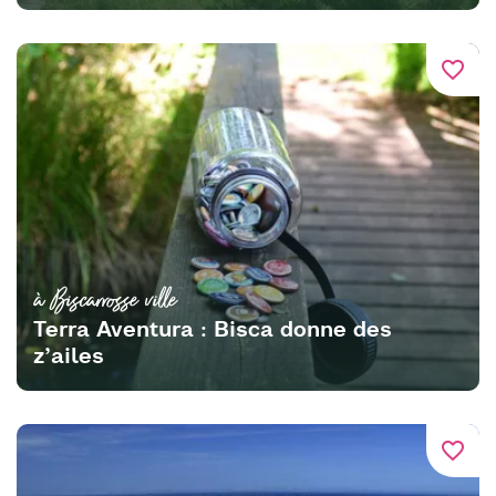
favorite_border
à Biscarrosse ville
Terra Aventura : Bisca donne des
z’ailes
favorite_border