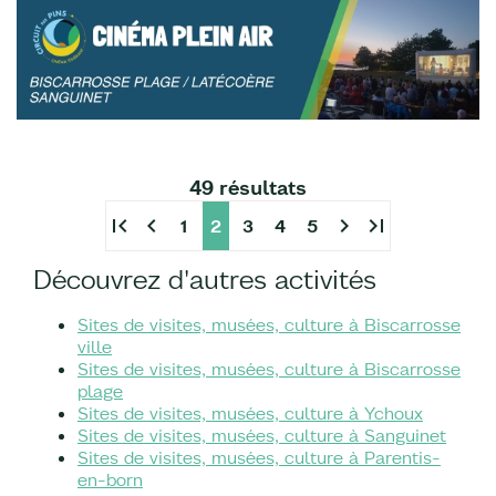
49 résultats
first_page
chevron_left
chevron_right
last_page
1
2
3
4
5
Découvrez d'autres activités
Sites de visites, musées, culture à Biscarrosse
ville
Sites de visites, musées, culture à Biscarrosse
plage
Sites de visites, musées, culture à Ychoux
Sites de visites, musées, culture à Sanguinet
Sites de visites, musées, culture à Parentis-
en-born