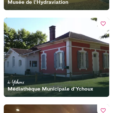
Musée de l'Hydraviation
favorite_border
à Ychoux
Médiathèque Municipale d'Ychoux
favorite_border