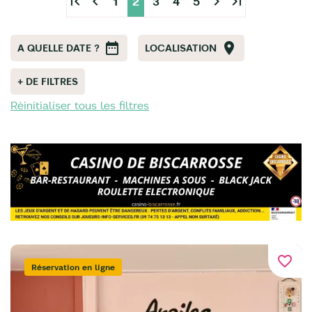
first_page
chevron_left
chevron_right
last_page
1
2
3
4
5
A QUELLE DATE ?
LOCALISATION
+ DE FILTRES
Réinitialiser tous les filtres
favorite_border
Réservation en ligne