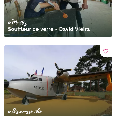
à Moustey
Souffleur de verre - David Vieira
favorite_border
à Biscarrosse ville