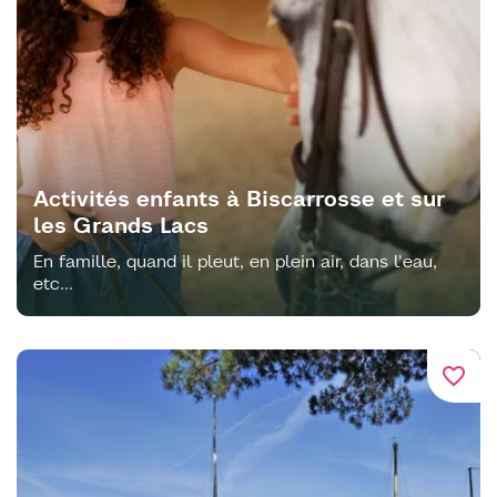
Activités enfants à Biscarrosse et sur
les Grands Lacs
En famille, quand il pleut, en plein air, dans l'eau,
etc...
favorite_border