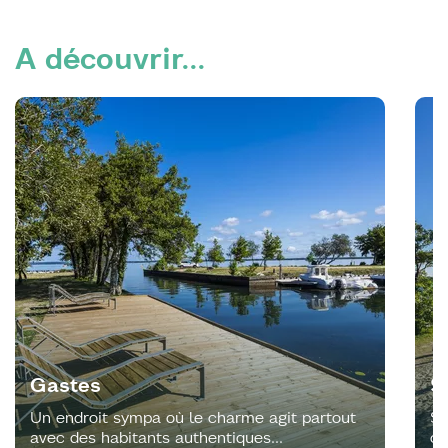
A découvrir...
Gastes
S
Un endroit sympa où le charme agit partout
Sa
avec des habitants authentiques...
cœ