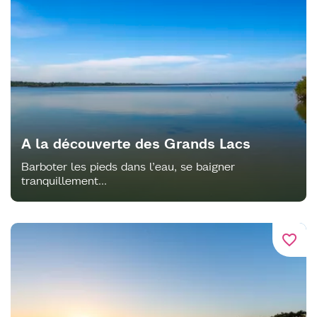
A la découverte des Grands Lacs
Barboter les pieds dans l’eau, se baigner
tranquillement...
favorite_border